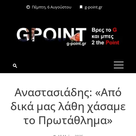
Skip
Πέμπτη, 6 Αυγούστου
g-point.gr
to
content
G-POINT.GR
Αναστασιάδης: «Από
δικά μας λάθη χάσαμε
το Πρωτάθλημα»