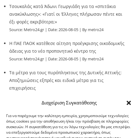
Τσουκαλάς κατά Άδωνι Γεωργιάδη για τα «σπιτάκια
ανακύκλωσης»: «Γιατί οι Έλληνες πλήρωσαν πέντε και
έξι φορές ακριβότερα;»
Source:
Metro24.gr
Date: 2026-08-05
By metro24
Η ΠΑΕ ΠΑΟΚ κατέθεσε αίτηση προέγκρισης οικοδομικής
άδειας για το νέο προπονητικό κέντρο της
Source:
Metro24.gr
Date: 2026-08-05
By metro24
Τα μέτρα για τους πυρόπληκτους της Δυτικής Αττικής:
Αποζημιώσεις εξπρές και ειδικά μέτρα για τις
επιχειρήσεις
Source:
Metro24.gr
Date: 2026-08-05
By metro24
Διαχείριση Συγκατάθεσης
Για να παρέχουμε την καλύτερη εμπειρία, χρησιμοποιούμε τεχνολογίες
όπως cookies για την αποθήκευση ή/και την πρόσβαση σε πληροφορίες
συσκευών. Η συγκατάθεση για τις εν λόγω τεχνολογίες θα μας επιτρέψει
να επεξεργαστούμε δεδομένα προσωπικού χαρακτήρα, όπως
G-point.gr
συμπεριφορά περιήγησης ή μοναδικά αναγνωριστικά σε αυτόν τον