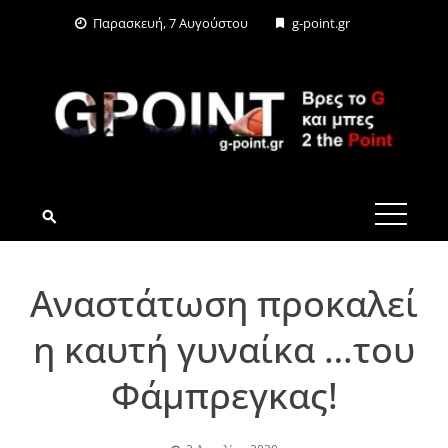
Skip
Παρασκευή, 7 Αυγούστου
g-point.gr
to
content
G-POINT.GR
Αναστάτωση προκαλεί
η καυτή γυναίκα …του
Φάμπρεγκας!