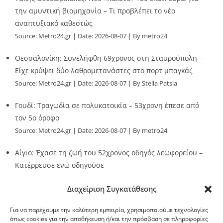
την αμυντική βιομηχανία – Τι προβλέπει το νέο
αναπτυξιακό καθεστώς
Source:
Metro24.gr
Date: 2026-08-07
By metro24
Θεσσαλονίκη: Συνελήφθη 69χρονος στη Σταυρούπολη –
Είχε κρύψει δύο λαθρομετανάστες στο πορτ μπαγκάζ
Source:
Metro24.gr
Date: 2026-08-07
By Stella Patsia
Γουδί: Τραγωδία σε πολυκατοικία – 53χρονη έπεσε από
τον 5ο όροφο
Source:
Metro24.gr
Date: 2026-08-07
By metro24
Αίγιο: Έχασε τη ζωή του 52χρονος οδηγός λεωφορείου –
Κατέρρευσε ενώ οδηγούσε
Source:
Metro24.gr
Date: 2026-08-07
By metro24
Διαχείριση Συγκατάθεσης
Για να παρέχουμε την καλύτερη εμπειρία, χρησιμοποιούμε τεχνολογίες
όπως cookies για την αποθήκευση ή/και την πρόσβαση σε πληροφορίες