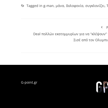
Tagged in
g-man
,
μάνα
,
δολοφονία
,
συγκλονίζει
,
P
Deal πολλών εκατομμυρίων για να “κλέψουν” 
Σισέ από τον Ολυμπι
G-point.gr