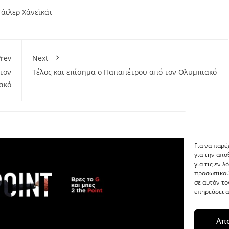
Tάιλερ Χάνεϊκάτ
rev
Next
τον
Τέλος και επίσημα ο Παπαπέτρου από τον Ολυμπιακό
ακό
Για να παρέ
για την απ
για τις εν 
προσωπικού
σε αυτόν το
επηρεάσει α
Απ