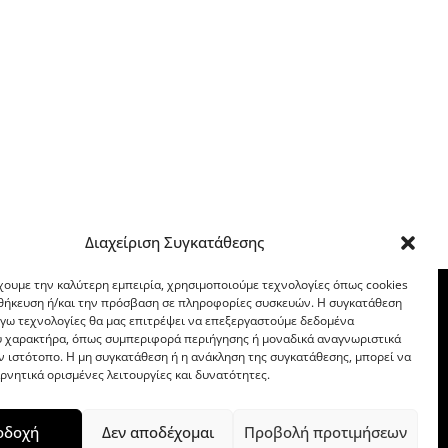
Διαχείριση Συγκατάθεσης
χουμε την καλύτερη εμπειρία, χρησιμοποιούμε τεχνολογίες όπως cookies
οθήκευση ή/και την πρόσβαση σε πληροφορίες συσκευών. Η συγκατάθεση
λόγω τεχνολογίες θα μας επιτρέψει να επεξεργαστούμε δεδομένα
 χαρακτήρα, όπως συμπεριφορά περιήγησης ή μοναδικά αναγνωριστικά
ν ιστότοπο. Η μη συγκατάθεση ή η ανάκληση της συγκατάθεσης, μπορεί να
ρνητικά ορισμένες λειτουργίες και δυνατότητες.
οδοχή
Δεν αποδέχομαι
Προβολή προτιμήσεων