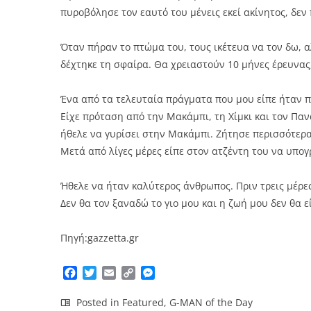
πυροβόλησε τον εαυτό του μένεις εκεί ακίνητος, δεν
Όταν πήραν το πτώμα του, τους ικέτευα να τον δω, α
δέχτηκε τη σφαίρα. Θα χρειαστούν 10 μήνες έρευνας
Ένα από τα τελευταία πράγματα που μου είπε ήταν πω
Είχε πρόταση από την Μακάμπι, τη Χίμκι και τον Πα
ήθελε να γυρίσει στην Μακάμπι. Ζήτησε περισσότερ
Μετά από λίγες μέρες είπε στον ατζέντη του να υπο
Ήθελε να ήταν καλύτερος άνθρωπος. Πριν τρεις μέρες
Δεν θα τον ξαναδώ το γιο μου και η ζωή μου δεν θα ε
Πηγή:gazzetta.gr
Facebook
Twitter
Email
Copy
Messenger
Link
Posted in
Featured
,
G-MAN of the Day