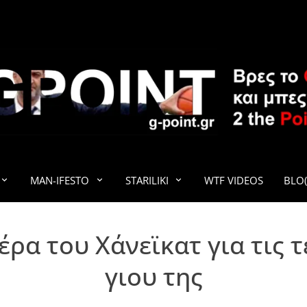
G-POINT
MAN-IFESTO
STARILIKI
WTF VIDEOS
BLO(
έρα του Χάνεϊκατ για τις 
γιου της