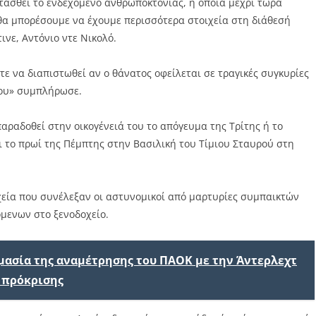
τασθεί το ενδεχόμενο ανθρωποκτονίας, η οποία μέχρι τώρα
ι θα μπορέσουμε να έχουμε περισσότερα στοιχεία στη διάθεσή
ινε, Αντόνιο ντε Νικολό.
τε να διαπιστωθεί αν ο θάνατος οφείλεται σε τραγικές συγκυρίες
ου» συμπλήρωσε.
ραδοθεί στην οικογένειά του το απόγευμα της Τρίτης ή το
ει το πρωί της Πέμπτης στην Βασιλική του Τίμιου Σταυρού στη
ιχεία που συνέλεξαν οι αστυνομικοί από μαρτυρίες συμπαικτών
όμενων στο ξενοδοχείο.
ημασία της αναμέτρησης του ΠΑΟΚ με την Άντερλεχτ
 πρόκρισης