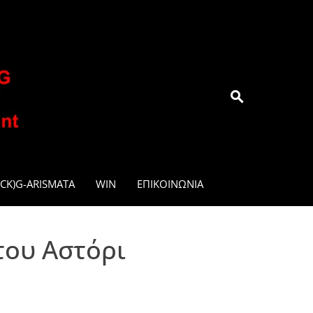
.GR
CK)G-ARISMATA
WIN
ΕΠΙΚΟΙΝΩΝΊΑ
του Αστόρι