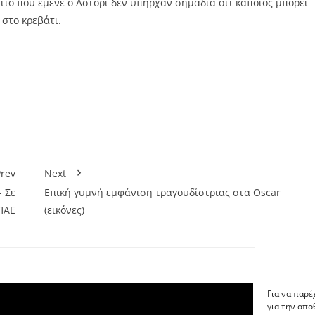
ιο που έμενε ο Αστόρι δεν υπήρχαν σημάδια ότι κάποιος μπορεί
 στο κρεβάτι.
rev
Next
 Σε
Eπική γυμνή εμφάνιση τραγουδίστριας στα Oscar
ΠΑΕ
(εικόνες)
Για να παρέ
για την απ