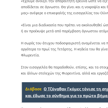
«Έχουμε ανοίξει την απαραίτητη έρευνα ώστε να εξε
αποδίδεται σε άγνωστο. Θα γίνει και η νεκροψία κα
μας» ανέφερε ο επικεφαλής της εισαγγελίας του Ούντ
«Είναι μια διαδικασία που πρέπει να ακολουθηθεί ώσ
ή αν προέκυψε μετά από παρέμβαση άγνωστου ατόμ
Η σωρός του άτυχου ποδοσφαιριστή αναμένεται να πα
αργότερα το πρωί της Τετάρτης. Η κηδεία του θα γίν
Φλωρεντία.
Στον εισαγγελέα θα παραδοθούν, επίσης, και τα στο
και άλλων στελεχών της Φιορεντίνα, αλλά και εργαζ
Διάβασε
Ο Τζόναθαν Γκόμες τόνισε τη σ
και έδωσε το σύνθημα για το πρώτο βήμα