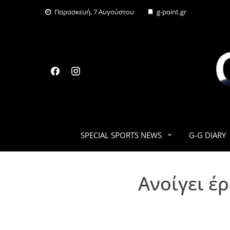
Skip
Παρασκευή, 7 Αυγούστου
g-point.gr
to
content
SPECIAL SPORTS NEWS
G-G DIARY
Aνοίγει έ