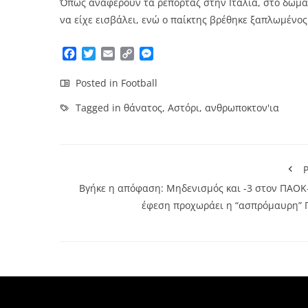
Όπως αναφέρουν τα ρεπορτάζ στην Ιταλία, στο δωμάτ
να είχε εισβάλει, ενώ ο παίκτης βρέθηκε ξαπλωμένος
Facebook
Twitter
Email
Copy
Messenger
Link
Posted in
Football
Tagged in
θάνατος
,
Αστόρι
,
ανθρωποκτον'ια
P
Βγήκε η απόφαση: Μηδενισμός και -3 στον ΠΑΟΚ-
έφεση προχωράει η “ασπρόμαυρη” 