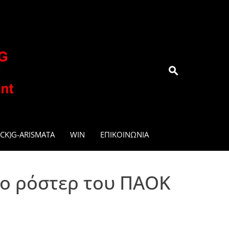
.GR
CK)G-ARISMATA
WIN
ΕΠΙΚΟΙΝΩΝΊΑ
το ρόστερ του ΠΑΟΚ