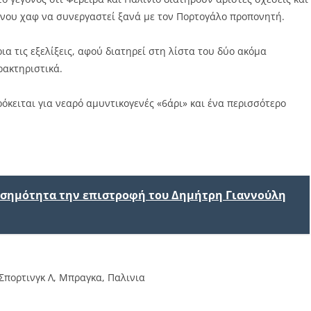
ρονου χαφ να συνεργαστεί ξανά με τον Πορτογάλο προπονητή.
α τις εξελίξεις, αφού διατηρεί στη λίστα του δύο ακόμα
ρακτηριστικά.
όκειται για νεαρό αμυντικογενές «6άρι» και ένα περισσότερο
ισημότητα την επιστροφή του Δημήτρη Γιαννούλη
Σπορτινγκ Λ
,
Μπραγκα
,
Παλινια