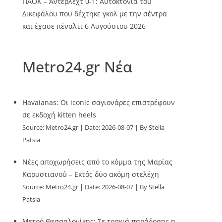
ΠΑΟΚ – Άντερλεχτ 0-1: Αυτοκτονία του
Δικεφάλου που δέχτηκε γκολ με την σέντρα
και έχασε πέναλτι
6 Αυγούστου 2026
Metro24.gr Νέα
Havaianas: Οι iconic σαγιονάρες επιστρέφουν
σε εκδοχή kitten heels
Source:
Metro24.gr
Date: 2026-08-07
By Stella
Patsia
Νέες αποχωρήσεις από το κόμμα της Μαρίας
Καρυστιανού – Εκτός δύο ακόμη στελέχη
Source:
Metro24.gr
Date: 2026-08-07
By Stella
Patsia
Μετρό Θεσσαλονίκης: Σε τροχιά παράδοσης η