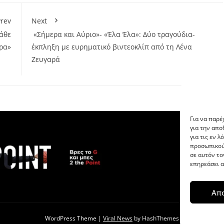
rev
Next
άθε
«Σήμερα και Αύριο»- «Έλα Έλα»: Δύο τραγούδια-
ρα»
έκπληξη με ευρηματικό βιντεοκλίπ από τη Λένα
Ζευγαρά
Για να παρέ
για την απ
για τις εν 
προσωπικού
σε αυτόν το
επηρεάσει α
Απ
WordPress Theme
|
Viral News
by HashThemes