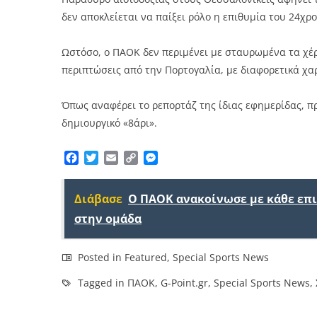
δεν αποκλείεται να παίξει ρόλο η επιθυμία του 24χ
Ωστόσο, ο ΠΑΟΚ δεν περιμένει με σταυρωμένα τα χέρι
περιπτώσεις από την Πορτογαλία, με διαφορετικά χα
Όπως αναφέρει το ρεπορτάζ της ίδιας εφημερίδας, πρ
δημιουργικό «8άρι».
Facebook
Twitter
Email
Copy
Messenger
Link
Διάβασε
Ο ΠΑΟΚ ανακοίνωσε με κάθε επ
στην ομάδα
Posted in
Featured
,
Special Sports News
Tagged in
ΠΑΟΚ
,
G-Point.gr
,
Special Sports News
,