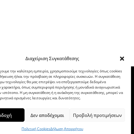
Διαχείριση Συγκατάθεσης
χουμε την καλύτερη εμπειρία, χρησιμοποιούμε τεχνολογίες όπως cookies
οθήκευση ή/και την πρόσβαση σε πληροφορίες συσκευών. Η συγκατάθεση
λόγω τεχνολογίες θα μας επιτρέψει να επεξεργαστούμε δεδομένα
 χαρακτήρα, όπως συμπεριφορά περιήγησης ή μοναδικά αναγνωριστικά
ν ιστότοπο. Η μη συγκατάθεση ή η ανάκληση της συγκατάθεσης, μπορεί να
ρνητικά ορισμένες λειτουργίες και δυνατότητες.
οδοχή
Δεν αποδέχομαι
Προβολή προτιμήσεων
Πολιτική Cookies
Δήλωση Απορρήτου