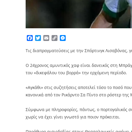
Facebook
Twitter
Email
Copy
Messenger
Link
Τις διαπραγματεύσεις με την Σπόρτινγκ Λισαβόνας, γ
Ο 24χρονος αμυντικός χαφ είναι δανεικός στη Μπράγ
του «δικεφάλου του βορρά» την ερχόμενη περίοδο.
«Αγκάθι» στις συζητήσεις αποτελεί τόσο το ποσό που 
κανονικά από τον Ρικάρντο Σα Πίντο στο ρόστερ της
Σύμφωνα με πληροφορίες, πάντως, ο πορτογαλικός σ
χωρίς να έχει γίνει γνωστό για ποιον πρόκειται.
Παράθυρο αισιοδοξίας στους Θεσσαλονικείς αφήνει το