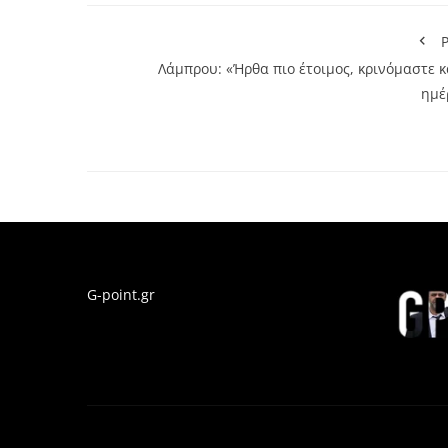
P
Λάμπρου: «Ήρθα πιο έτοιμος, κρινόμαστε κ
ημέ
G-point.gr