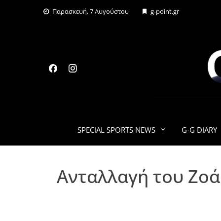
Skip
Παρασκευή, 7 Αυγούστου
g-point.gr
to
content
SPECIAL SPORTS NEWS
G-G DIARY
Ανταλλαγή του Ζοά