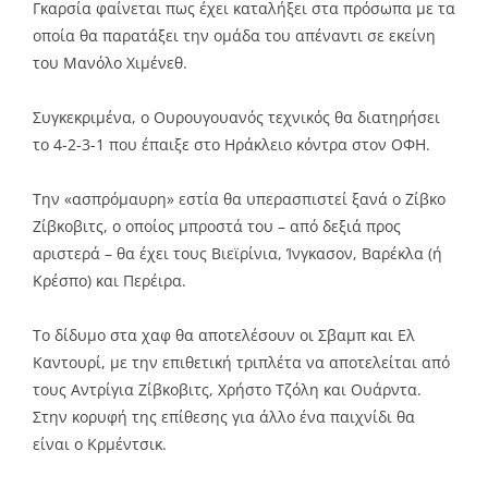
Γκαρσία φαίνεται πως έχει καταλήξει στα πρόσωπα με τα
οποία θα παρατάξει την ομάδα του απέναντι σε εκείνη
του Μανόλο Χιμένεθ.
Συγκεκριμένα, ο Ουρουγουανός τεχνικός θα διατηρήσει
το 4-2-3-1 που έπαιξε στο Ηράκλειο κόντρα στον ΟΦΗ.
Την «ασπρόμαυρη» εστία θα υπερασπιστεί ξανά ο Ζίβκο
Ζίβκοβιτς, ο οποίος μπροστά του – από δεξιά προς
αριστερά – θα έχει τους Βιεϊρίνια, Ίνγκασον, Βαρέκλα (ή
Κρέσπο) και Περέιρα.
Το δίδυμο στα χαφ θα αποτελέσουν οι Σβαμπ και Ελ
Καντουρί, με την επιθετική τριπλέτα να αποτελείται από
τους Αντρίγια Ζίβκοβιτς, Χρήστο Τζόλη και Ουάρντα.
Στην κορυφή της επίθεσης για άλλο ένα παιχνίδι θα
είναι ο Κρμέντσικ.