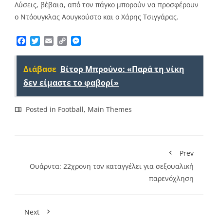
Λύσεις, βέβαια, από τον πάγκο μπορούν να προσφέρουν
ο Ντόουγκλας Αουγκούστο και ο Χάρης Τσιγγάρας.
Facebook
Twitter
Email
Copy
Messenger
Link
Διάβασε
Βίτορ Μπρούνο: «Παρά τη νίκη
δεν είμαστε το φαβορί»
Posted in
Football
,
Main Themes
Prev
Ουάρντα: 22χρονη τον καταγγέλει για σεξουαλική
παρενόχληση
Next