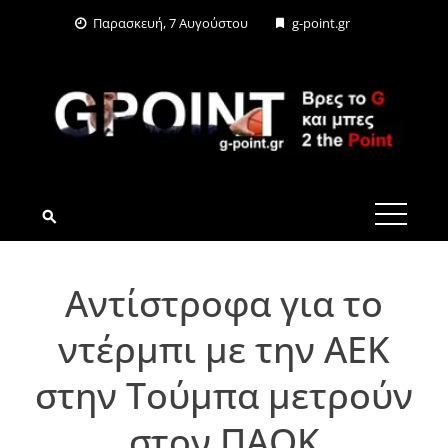
Skip
Παρασκευή, 7 Αυγούστου
g-point.gr
to
content
G-POINT.GR
Αντίστροφα για το
ντέρμπι με την ΑΕΚ
στην Τούμπα μετρούν
στον ΠΑΟΚ