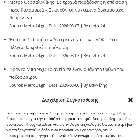
Μετρό Θεσσαλονίκης: Σε τροχιά παράδοσης η επέκταση
προς Καλαμαριά – Ξεκινούν τα νυχτερινά δοκιμαστικά
δρομολόγια
Source:
Metro24.gr
Date: 2026-08-07
By metro24
Ήττα με 1-0 από την Άντερλεχτ για τον ΠΑΟΚ – Στο
Βέλγιο θα κριθεί η πρόκριση
Source:
Metro24.gr
Date: 2026-08-07
By metro24
Φράνκο Μπαρέζι: Το αντίο σε έναν αθάνατο θρύλο του
ποδοσφαίρου
Source:
Metro24.gr
Date: 2026-08-06
By Βαγγέλης
Παλληκαράς
Διαχείριση Συγκατάθεσης
Για να παρέχουμε την καλύτερη εμπειρία, χρησιμοποιούμε τεχνολογίες
όπως cookies για την αποθήκευση ή/και την πρόσβαση σε πληροφορίες
συσκευών. Η συγκατάθεση για τις εν λόγω τεχνολογίες θα μας επιτρέψει
να επεξεργαστούμε δεδομένα προσωπικού χαρακτήρα, όπως
G-point.gr
συμπεριφορά περιήγησης ή μοναδικά αναγνωριστικά σε αυτόν τον