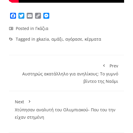
Facebook
Twitter
Email
Copy
Messenger
Link
Posted in
Γκάζια
Tagged in
gkazia
,
αμάξι
,
αγόρασε
,
κέρματα
Prev
Αυστηρώς ακατάλληλο για ανηλίκους: Το γυμνό
βίντεο της Ναόμι
Next
Χτύπησαν αναλυτή του Ολυμπιακού- Που του την
είχαν στημένη