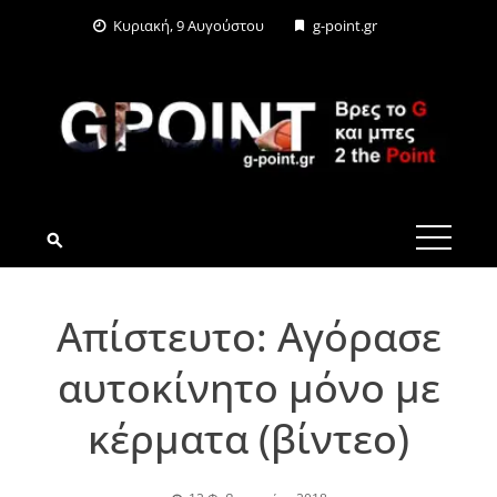
Skip
Κυριακή, 9 Αυγούστου
g-point.gr
to
content
G-POINT.GR
Απίστευτο: Αγόρασε
αυτοκίνητο μόνο με
κέρματα (βίντεο)