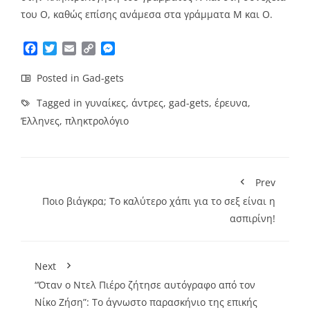
του Ο, καθώς επίσης ανάμεσα στα γράμματα Μ και Ο.
Facebook
Twitter
Email
Copy
Messenger
Link
Posted in
Gad-gets
Tagged in
γυναίκες
,
άντρες
,
gad-gets
,
έρευνα
,
Έλληνες
,
πληκτρολόγιο
Prev
Ποιο βιάγκρα; Το καλύτερο χάπι για το σεξ είναι η
ασπιρίνη!
Next
“Όταν ο Ντελ Πιέρο ζήτησε αυτόγραφο από τον
Νίκο Ζήση”: Το άγνωστο παρασκήνιο της επικής