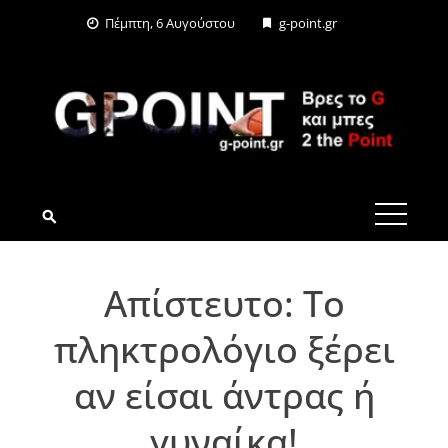
Skip
Πέμπτη, 6 Αυγούστου
g-point.gr
to
content
G-POINT.GR
Απίστευτο: Το
πληκτρολόγιο ξέρει
αν είσαι άντρας ή
γυναίκα!