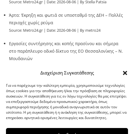
Source:
Metro24.gr
Date: 2026-08-06
By Stella Patsia
Άρτα: Έκρηξη και φωτιά σε υποσταθμό της ΔΕΗ – Πολλές
περιοχές χωρίς ρεύμα
Source:
Metro24.gr
Date: 2026-08-06
By metro24
Εργασίες συντήρησης και κοπής πρασίνου και σήμερα
στο παράπλευρο οδικό δίκτυο της ΕΟ Θεσσαλονίκης – Ν.
Μουδανιών
Source:
Metro24.gr
Date: 2026-08-06
By metro24
Διαχείριση Συγκατάθεσης
Για να παρέχουμε την καλύτερη εμπειρία, χρησιμοποιούμε τεχνολογίες
όπως cookies για την αποθήκευση ή/και την πρόσβαση σε πληροφορίες
συσκευών. Η συγκατάθεση για τις εν λόγω τεχνολογίες θα μας επιτρέψει
να επεξεργαστούμε δεδομένα προσωπικού χαρακτήρα, όπως
G-point.gr
συμπεριφορά περιήγησης ή μοναδικά αναγνωριστικά σε αυτόν τον
ιστότοπο. Η μη συγκατάθεση ή η ανάκληση της συγκατάθεσης, μπορεί να
επηρεάσει αρνητικά ορισμένες λειτουργίες και δυνατότητες.