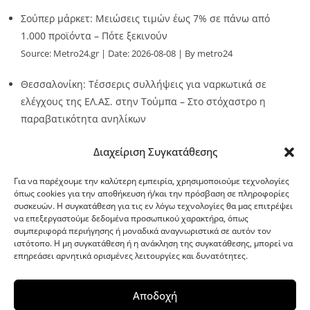
Σούπερ μάρκετ: Μειώσεις τιμών έως 7% σε πάνω από
1.000 προϊόντα – Πότε ξεκινούν
Source:
Metro24.gr
Date: 2026-08-08
By metro24
Θεσσαλονίκη: Τέσσερις συλλήψεις για ναρκωτικά σε
ελέγχους της ΕΛ.ΑΣ. στην Τούμπα – Στο στόχαστρο η
παραβατικότητα ανηλίκων
Source:
Metro24.gr
Date: 2026-08-08
By metro24
Διαχείριση Συγκατάθεσης
Για να παρέχουμε την καλύτερη εμπειρία, χρησιμοποιούμε τεχνολογίες
όπως cookies για την αποθήκευση ή/και την πρόσβαση σε πληροφορίες
συσκευών. Η συγκατάθεση για τις εν λόγω τεχνολογίες θα μας επιτρέψει
να επεξεργαστούμε δεδομένα προσωπικού χαρακτήρα, όπως
G-point.gr
συμπεριφορά περιήγησης ή μοναδικά αναγνωριστικά σε αυτόν τον
ιστότοπο. Η μη συγκατάθεση ή η ανάκληση της συγκατάθεσης, μπορεί να
επηρεάσει αρνητικά ορισμένες λειτουργίες και δυνατότητες.
Αποδοχή