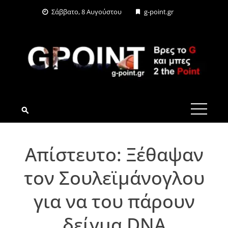
Skip
Σάββατο, 8 Αυγούστου
g-point.gr
to
content
G-POINT.GR
Απίστευτο: Ξέθαψαν
τον Σουλεϊμάνογλου
για να του πάρουν
δείγμα DNA