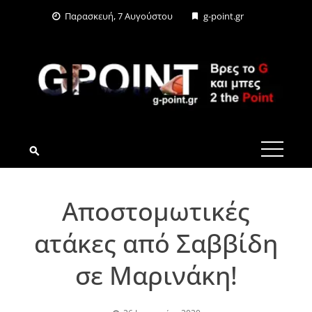
Skip
Παρασκευή, 7 Αυγούστου
g-point.gr
to
content
G-POINT.GR
Αποστομωτικές
ατάκες από Σαββίδη
σε Μαρινάκη!