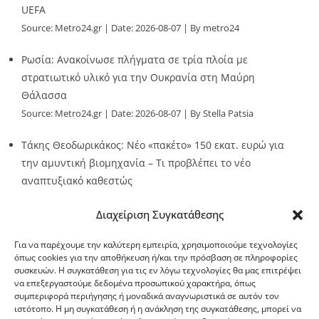
UEFA
Source:
Metro24.gr
Date: 2026-08-07
By metro24
Ρωσία: Ανακοίνωσε πλήγματα σε τρία πλοία με
στρατιωτικό υλικό για την Ουκρανία στη Μαύρη
Θάλασσα
Source:
Metro24.gr
Date: 2026-08-07
By Stella Patsia
Τάκης Θεοδωρικάκος: Νέο «πακέτο» 150 εκατ. ευρώ για
την αμυντική βιομηχανία – Τι προβλέπει το νέο
αναπτυξιακό καθεστώς
Source:
Metro24.gr
Date: 2026-08-07
By metro24
Διαχείριση Συγκατάθεσης
Για να παρέχουμε την καλύτερη εμπειρία, χρησιμοποιούμε τεχνολογίες
όπως cookies για την αποθήκευση ή/και την πρόσβαση σε πληροφορίες
συσκευών. Η συγκατάθεση για τις εν λόγω τεχνολογίες θα μας επιτρέψει
να επεξεργαστούμε δεδομένα προσωπικού χαρακτήρα, όπως
G-point.gr
συμπεριφορά περιήγησης ή μοναδικά αναγνωριστικά σε αυτόν τον
ιστότοπο. Η μη συγκατάθεση ή η ανάκληση της συγκατάθεσης, μπορεί να