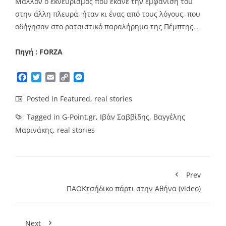
Μάλλον ο εκνευρισμός που έκανε την εμφάνισή του
στην άλλη πλευρά, ήταν κι ένας από τους λόγους, που
οδήγησαν στο ρατσιστικό παραλήρημα της Πέμπτης…
Πηγή : FORZA
Facebook
Twitter
Email
Copy
Messenger
Link
Posted in
Featured
,
real stories
Tagged in
G-Point.gr
,
Ιβάν Σαββίδης
,
Bαγγέλης
Μαρινάκης
,
real stories
Prev
ΠΑΟΚτσήδικο πάρτι στην Αθήνα (video)
Next