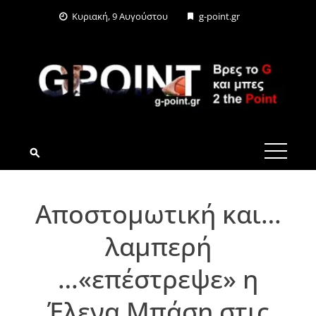
Skip
Κυριακή, 9 Αυγούστου
g-point.gr
to
content
G-POINT.GR
Αποστομωτική και…
λαμπερή
…«επέστρεψε» η
Έλενα Μπάση στις