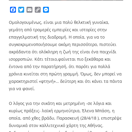
Facebook
Twitter
Email
Copy
Messenger
Link
Ομολογουμένως, είναι μια πολύ θελκτική γυναίκα,
γεμάτη από τρομερές εμπειρίες και ιστορίες στην
επαγγελματική της διαδρομή. Η οποία, για να το
συγκεκριμενοποιήσουμε ακόμη περισσότερο, πιστεύει
ακράδαντα ότι ολόκληρη η ζωή της είναι ένα παιχνίδι
ισορροπιών. Κάτι τέτοιο,φαίνεται πιο ξεκάθαρα και
έντονα από την παρατήρησή, ότι παρότι για πολλά
χρόνια κινείται στη πρώτη γραμμή. Όμως, δεν μπορεί να
χαρακτηριστεί «φτηνή»… δεύτερη και ότι κάνει τα πάντα
για να φανεί.
Ο λόγος για την σικάτη και μετρημένη -σε λόγια και
κυρίως πράξεις- λαϊκή ερμηνεύτρια, Έλενα Μπάση, η
οποία, από χθες βράδυ, Παρασκευή (28/4/18 ), επιστρέψε
δυναμικά στον καλλιτεχνικό χάρτη της Αθήνας.