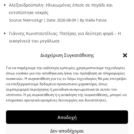
Αλεξανδρούπολη: Ηλικιωμένος έπεσε σε πηγάδι και
εντοπίστηκε νεκρός
Source:
Metro24.gr
Date: 2026-08-09
By Stella Patsia
Γιάννης Κωνσταντέλιας: Πατέρας για δεύτερη φορά – Η
οικογένειά του μεγάλωσε
Source:
Metro24.gr
Date: 2026-08-09
By metro24
Διαχείριση Συγκατάθεσης
Για να παρέχουμε την καλύτερη εμπειρία, χρησιμοποιούμε τεχνολογίες
όπως cookies για την αποθήκευση ή/και την πρόσβαση σε πληροφορίες
συσκευών. Η συγκατάθεση για τις εν λόγω τεχνολογίες θα μας επιτρέψει
να επεξεργαστούμε δεδομένα προσωπικού χαρακτήρα, όπως
G-point.gr
συμπεριφορά περιήγησης ή μοναδικά αναγνωριστικά σε αυτόν τον
ιστότοπο. Η μη συγκατάθεση ή η ανάκληση της συγκατάθεσης, μπορεί να
επηρεάσει αρνητικά ορισμένες λειτουργίες και δυνατότητες.
Αποδοχή
Δεν αποδέχομαι