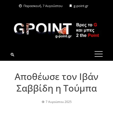
Skip
Παρασκευή, 7 Αυγούστου
g-point.gr
to
content
G-POINT.GR
Αποθέωσε τον Ιβάν
Σαββίδη η Τούμπα
7 Αυγούστου 2025