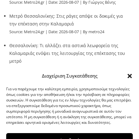
Source:
Metro24.gr
Date: 2026-08-07
By Γιώργος Βένης
Μετρό Θεσσαλονίκης: Στις ράγες απόψε οι δοκιμές για
την επέκταση στην Καλαμαριά
Source:
Metro24.gr
Date: 2026-08-07
By metro24
Θεσσαλονίκη: Τι αλλάζει στα αστικά λεωφορεία της
Καλαμαριάς ενόψει της λειτουργίας της επέκτασης του
μετρό
Source:
Metro24.gr
Date: 2026-08-07
By metro24
Διαχείριση Συγκατάθεσης
Για να παρέχουμε την καλύτερη εμπειρία, χρησιμοποιούμε τεχνολογίες
όπως cookies για την αποθήκευση ή/και την πρόσβαση σε πληροφορίες
συσκευών. Η συγκατάθεση για τις εν λόγω τεχνολογίες θα μας επιτρέψει
να επεξεργαστούμε δεδομένα προσωπικού χαρακτήρα, όπως
G-point.gr
συμπεριφορά περιήγησης ή μοναδικά αναγνωριστικά σε αυτόν τον
ιστότοπο. Η μη συγκατάθεση ή η ανάκληση της συγκατάθεσης, μπορεί να
επηρεάσει αρνητικά ορισμένες λειτουργίες και δυνατότητες.