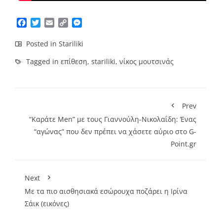
Facebook
Twitter
Email
Copy
Messenger
Link
Posted in
Stariliki
Tagged in
επίθεση
,
stariliki
,
νίκος μουτσινάς
Prev
“Καράτε Men” με τους Γιαννούλη-Νικολαΐδη: Ένας
“αγώνας” που δεν πρέπει να χάσετε αύριο στο G-
Point.gr
Next
Με τα πιο αισθησιακά εσώρουχα ποζάρει η Ιρίνα
Σάικ (εικόνες)