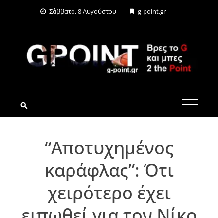
Skip
Σάββατο, 8 Αυγούστου
g-point.gr
to
content
G-POINT.GR
“Αποτυχημένος
καράφλας”: Ότι
χειρότερο έχει
ειπωθεί για τον Νίκο