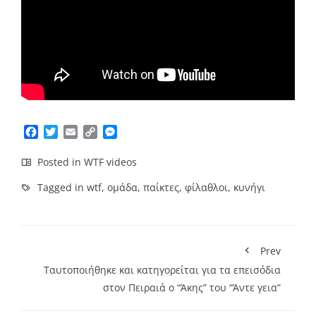
Facebook
Twitter
Email
Copy
Messenger
Link
Posted in
WTF videos
Tagged in
wtf
,
ομάδα
,
παίκτες
,
φίλαθλοι
,
κυνήγι
Prev
Ταυτοποιήθηκε και κατηγορείται για τα επεισόδια
στον Πειραιά ο “Άκης” του “Άντε γεια”