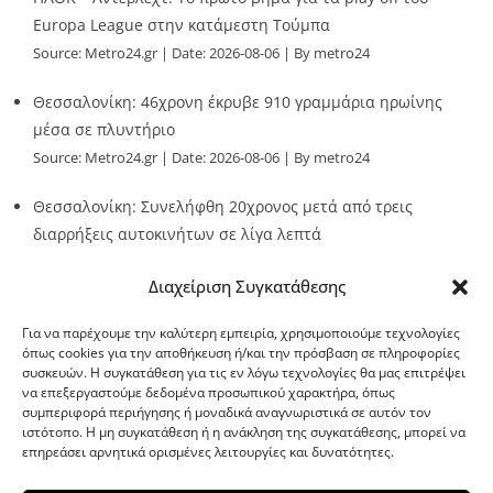
Europa League στην κατάμεστη Τούμπα
Source:
Metro24.gr
Date: 2026-08-06
By metro24
Θεσσαλονίκη: 46χρονη έκρυβε 910 γραμμάρια ηρωίνης
μέσα σε πλυντήριο
Source:
Metro24.gr
Date: 2026-08-06
By metro24
Θεσσαλονίκη: Συνελήφθη 20χρονος μετά από τρεις
διαρρήξεις αυτοκινήτων σε λίγα λεπτά
Source:
Metro24.gr
Date: 2026-08-06
By Stella Patsia
Διαχείριση Συγκατάθεσης
Για να παρέχουμε την καλύτερη εμπειρία, χρησιμοποιούμε τεχνολογίες
όπως cookies για την αποθήκευση ή/και την πρόσβαση σε πληροφορίες
συσκευών. Η συγκατάθεση για τις εν λόγω τεχνολογίες θα μας επιτρέψει
να επεξεργαστούμε δεδομένα προσωπικού χαρακτήρα, όπως
G-point.gr
συμπεριφορά περιήγησης ή μοναδικά αναγνωριστικά σε αυτόν τον
ιστότοπο. Η μη συγκατάθεση ή η ανάκληση της συγκατάθεσης, μπορεί να
επηρεάσει αρνητικά ορισμένες λειτουργίες και δυνατότητες.