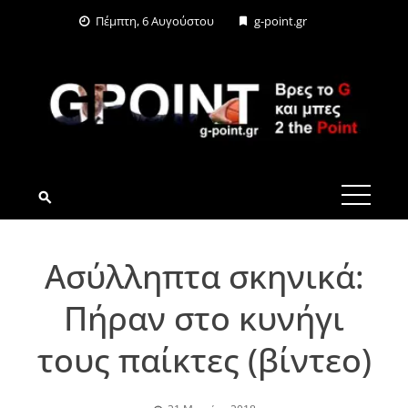
Skip
Πέμπτη, 6 Αυγούστου
g-point.gr
to
content
G-POINT.GR
Ασύλληπτα σκηνικά:
Πήραν στο κυνήγι
τους παίκτες (βίντεο)