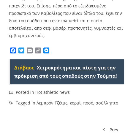
παιχνίδι του. Επίσης, πέρα από το εξειδικευμένο
προσωπικό των Καβαλίερς που είναι δίπλα του, έχει την
δική του ομάδα που τον ακολουθεί και η οποία
αποτελείται από σεφ, μασέρ, προπονητές, γυμναστές και
εμβιομηχανικούς.
Facebook
Twitter
Email
Copy
Messenger
Link
Διάβασε
Χειροκρότημα και πίστη για την
πρόκριση από τους οπαδούς στην Τούμπα!
Posted in
Hot athletic news
Tagged in
Λεμπρόν Τζέιμς
,
κορμί
,
ποσό
,
ασύλληπτο
Prev