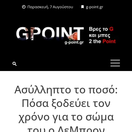
Skip
Παρασκευή, 7 Αυγούστου
g-point.gr
to
content
G-POINT.GR
Ασύλληπτο το ποσό:
Πόσα ξοδεύει τον
χρόνο για το σώμα
του ο ΛεΜπρον