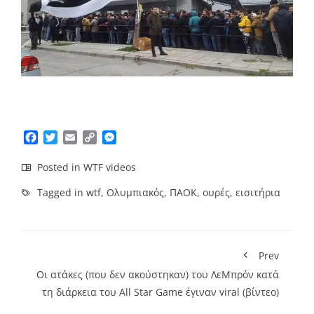
Facebook
Twitter
Email
Copy
Messenger
Link
Posted in
WTF videos
Tagged in
wtf
,
Ολυμπιακός
,
ΠΑΟΚ
,
ουρές
,
εισιτήρια
Prev
Οι ατάκες (που δεν ακούστηκαν) του ΛεΜπρόν κατά
τη διάρκεια του All Star Game έγιναν viral (βίντεο)