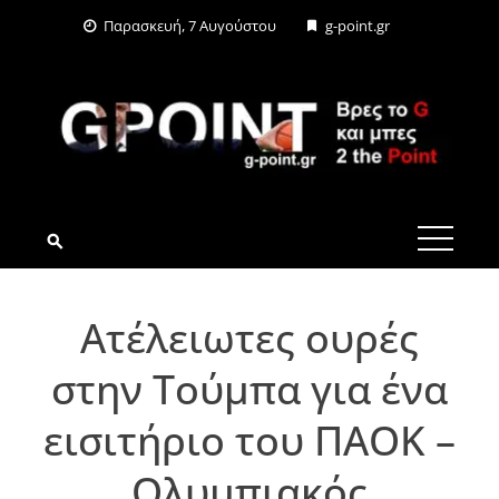
Skip
Παρασκευή, 7 Αυγούστου
g-point.gr
to
content
G-POINT.GR
Ατέλειωτες ουρές
στην Τούμπα για ένα
εισιτήριο του ΠΑΟΚ –
Ολυμπιακός