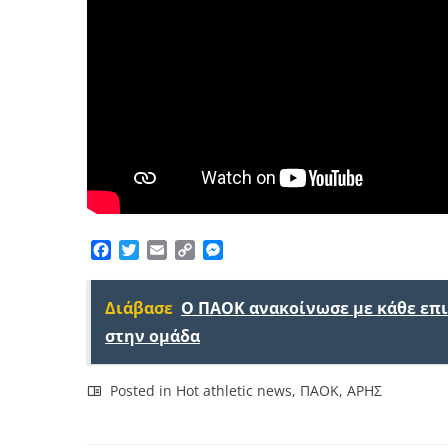
Facebook
Twitter
Email
Copy
Messenger
Link
Διάβασε
Ο ΠΑΟΚ ανακοίνωσε με κάθε επ
στην ομάδα
Posted in
Hot athletic news
,
ΠΑΟΚ
,
ΑΡΗΣ