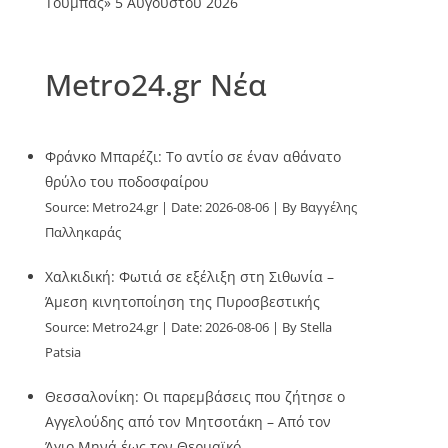
Τούμπας»
5 Αυγούστου 2026
Metro24.gr Νέα
Φράνκο Μπαρέζι: Το αντίο σε έναν αθάνατο
θρύλο του ποδοσφαίρου
Source:
Metro24.gr
Date: 2026-08-06
By Βαγγέλης
Παλληκαράς
Χαλκιδική: Φωτιά σε εξέλιξη στη Σιθωνία –
Άμεση κινητοποίηση της Πυροσβεστικής
Source:
Metro24.gr
Date: 2026-08-06
By Stella
Patsia
Θεσσαλονίκη: Οι παρεμβάσεις που ζήτησε ο
Αγγελούδης από τον Μητσοτάκη – Από τον
Άγιο Μηνά έως τον Θερμαϊκό