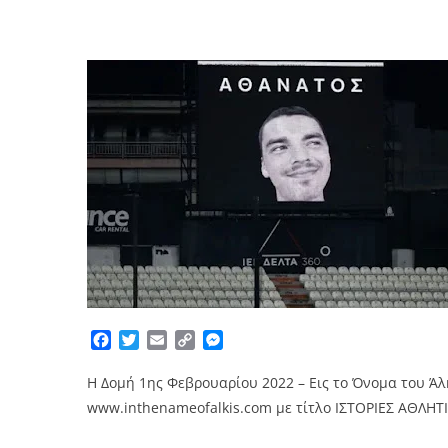
Facebook
Twitter
Email
Copy
Messenger
Link
Η Δομή 1ης Φεβρουαρίου 2022 – Εις το Όνομα του Άλ
www.inthenameofalkis.com
με τίτλο
ΙΣΤΟΡΙΕΣ ΑΘΛΗΤ