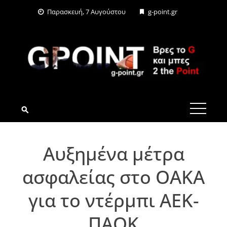
Skip
Παρασκευή, 7 Αυγούστου
g-point.gr
to
content
G-POINT.GR
Αυξημένα μέτρα
ασφαλείας στο ΟΑΚΑ
για το ντέρμπι ΑΕΚ-
ΠΑΟΚ