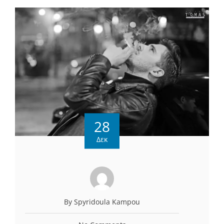
28
Δεκ
By Spyridoula Kampou