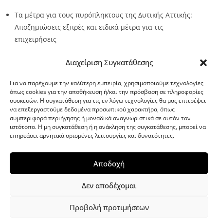
Τα μέτρα για τους πυρόπληκτους της Δυτικής Αττικής:
Αποζημιώσεις εξπρές και ειδικά μέτρα για τις
επιχειρήσεις
Source:
Metro24.gr
Date: 2026-08-05
By metro24
Διαχείριση Συγκατάθεσης
Για να παρέχουμε την καλύτερη εμπειρία, χρησιμοποιούμε τεχνολογίες
όπως cookies για την αποθήκευση ή/και την πρόσβαση σε πληροφορίες
συσκευών. Η συγκατάθεση για τις εν λόγω τεχνολογίες θα μας επιτρέψει
να επεξεργαστούμε δεδομένα προσωπικού χαρακτήρα, όπως
G-point.gr
συμπεριφορά περιήγησης ή μοναδικά αναγνωριστικά σε αυτόν τον
ιστότοπο. Η μη συγκατάθεση ή η ανάκληση της συγκατάθεσης, μπορεί να
επηρεάσει αρνητικά ορισμένες λειτουργίες και δυνατότητες.
Αποδοχή
Δεν αποδέχομαι
Προβολή προτιμήσεων