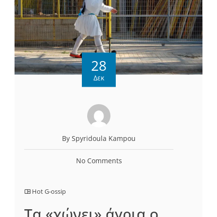
28
Δεκ
By Spyridoula Kampou
No Comments
Hot G-ossip
Τα «χώνει» άγρια ο