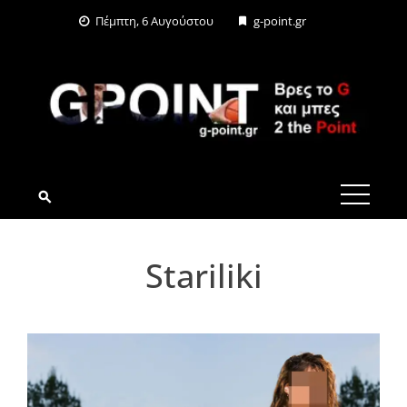
Skip
Πέμπτη, 6 Αυγούστου
g-point.gr
to
content
G-POINT.GR
Stariliki