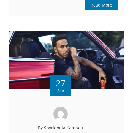
Read More
27
Δεκ
By Spyridoula Kampou