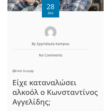
28
Δεκ
By Spyridoula Kampou
No Comments
Hot G-ossip
Είχε καταναλώσει
αλκοόλ ο Κωνσταντίνος
Αγγελίδης;