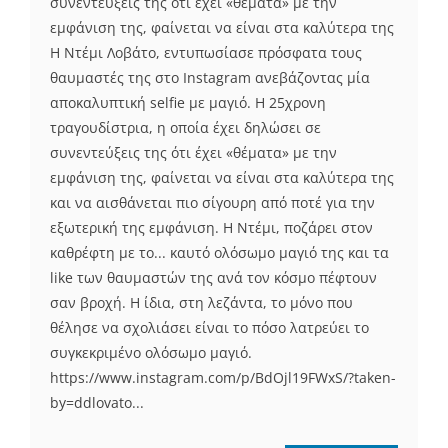
συνεντεύξεις της ότι έχει «θέματα» με την
εμφάνιση της, φαίνεται να είναι στα καλύτερα της
Η Ντέμι Λοβάτο, εντυπωσίασε πρόσφατα τους
θαυμαστές της στο Instagram ανεβάζοντας μία
αποκαλυπτική selfie με μαγιό. Η 25χρονη
τραγουδίστρια, η οποία έχει δηλώσει σε
συνεντεύξεις της ότι έχει «θέματα» με την
εμφάνιση της, φαίνεται να είναι στα καλύτερα της
και να αισθάνεται πιο σίγουρη από ποτέ για την
εξωτερική της εμφάνιση. Η Ντέμι, ποζάρει στον
καθρέφτη με το... καυτό ολόσωμο μαγιό της και τα
like των θαυμαστών της ανά τον κόσμο πέφτουν
σαν βροχή. Η ίδια, στη λεζάντα, το μόνο που
θέλησε να σχολιάσει είναι το πόσο λατρεύει το
συγκεκριμένο ολόσωμο μαγιό.
https://www.instagram.com/p/BdOjl19FWxS/?taken-
by=ddlovato...