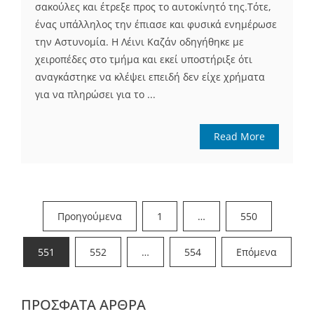
σακούλες και έτρεξε προς το αυτοκίνητό της.Τότε,
ένας υπάλληλος την έπιασε και φυσικά ενημέρωσε
την Αστυνομία. Η Λέινι Καζάν οδηγήθηκε με
χειροπέδες στο τμήμα και εκεί υποστήριξε ότι
αναγκάστηκε να κλέψει επειδή δεν είχε χρήματα
για να πληρώσει για το ...
Read More
Σελιδοποίηση
Προηγούμενα
1
…
550
άρθρων
551
552
…
554
Επόμενα
ΠΡΌΣΦΑΤΑ ΆΡΘΡΑ