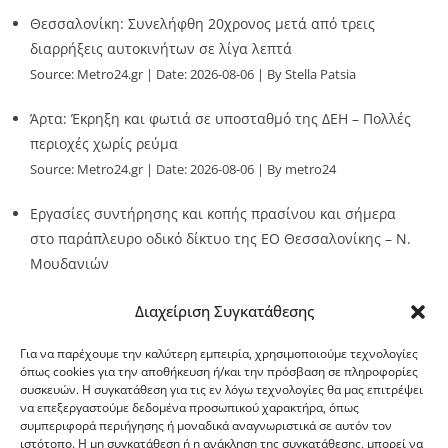
Θεσσαλονίκη: Συνελήφθη 20χρονος μετά από τρεις
διαρρήξεις αυτοκινήτων σε λίγα λεπτά
Source:
Metro24.gr
Date: 2026-08-06
By Stella Patsia
Άρτα: Έκρηξη και φωτιά σε υποσταθμό της ΔΕΗ – Πολλές
περιοχές χωρίς ρεύμα
Source:
Metro24.gr
Date: 2026-08-06
By metro24
Εργασίες συντήρησης και κοπής πρασίνου και σήμερα
στο παράπλευρο οδικό δίκτυο της ΕΟ Θεσσαλονίκης – Ν.
Μουδανιών
Source:
Metro24.gr
Date: 2026-08-06
By metro24
Διαχείριση Συγκατάθεσης
Για να παρέχουμε την καλύτερη εμπειρία, χρησιμοποιούμε τεχνολογίες
όπως cookies για την αποθήκευση ή/και την πρόσβαση σε πληροφορίες
συσκευών. Η συγκατάθεση για τις εν λόγω τεχνολογίες θα μας επιτρέψει
να επεξεργαστούμε δεδομένα προσωπικού χαρακτήρα, όπως
G-point.gr
συμπεριφορά περιήγησης ή μοναδικά αναγνωριστικά σε αυτόν τον
ιστότοπο. Η μη συγκατάθεση ή η ανάκληση της συγκατάθεσης, μπορεί να