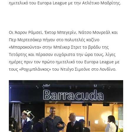
ημιτελικό του Europa League με την Ατλέτικο Μαδρίτης.
Οι Άαρον Ράμσεϊ, Έκτορ Μπεγερίν, Νάτσο Μονρεάλ και
Περ Μερτεσάκερ πήγαν στο πολυτελές καζίνο
«Μπαρακούντα» στην Μπέικερ Στριτ το βράδυ της
Τετάρτης και πέρασαν ευχάριστα την ώρα τους, λίγες
ημέρες πριν τον πρώτο ημιτελικό του Europa League με
τους «Ροχιμπλάνκος» του Ντιέγο Σιμεόνε στο Λονδίνο.