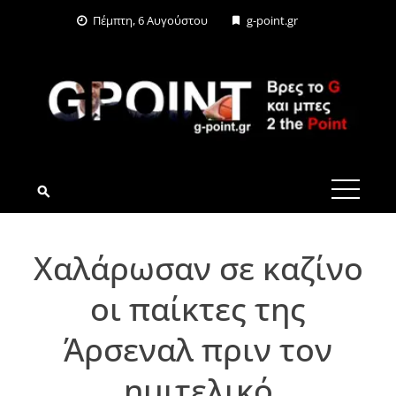
Skip
Πέμπτη, 6 Αυγούστου
g-point.gr
to
content
G-POINT.GR
Χαλάρωσαν σε καζίνο
οι παίκτες της
Άρσεναλ πριν τον
ημιτελικό