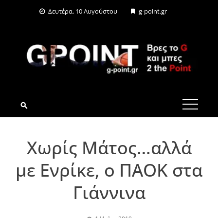
Skip
Δευτέρα, 10 Αυγούστου
g-point.gr
to
content
G-POINT.GR
Χωρίς Μάτος…αλλά
με Ενρίκε, ο ΠΑΟΚ στα
Γιάννινα