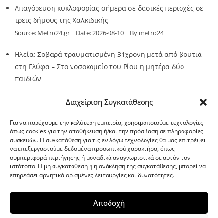
Απαγόρευση κυκλοφορίας σήμερα σε δασικές περιοχές σε
τρεις δήμους της Χαλκιδικής
Source:
Metro24.gr
Date: 2026-08-10
By metro24
Ηλεία: Σοβαρά τραυματισμένη 31χρονη μετά από βουτιά
στη Γλύφα – Στο νοσοκομείο του Ρίου η μητέρα δύο
παιδιών
Source:
Metro24.gr
Date: 2026-08-10
By metro24
Διαχείριση Συγκατάθεσης
Για να παρέχουμε την καλύτερη εμπειρία, χρησιμοποιούμε τεχνολογίες
όπως cookies για την αποθήκευση ή/και την πρόσβαση σε πληροφορίες
συσκευών. Η συγκατάθεση για τις εν λόγω τεχνολογίες θα μας επιτρέψει
να επεξεργαστούμε δεδομένα προσωπικού χαρακτήρα, όπως
G-point.gr
συμπεριφορά περιήγησης ή μοναδικά αναγνωριστικά σε αυτόν τον
ιστότοπο. Η μη συγκατάθεση ή η ανάκληση της συγκατάθεσης, μπορεί να
επηρεάσει αρνητικά ορισμένες λειτουργίες και δυνατότητες.
Αποδοχή