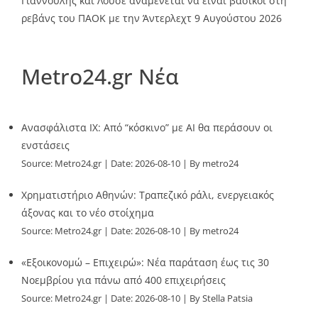
Γιαννούλης και Λουσέ αναμένεται να είναι βασικοί στη
ρεβάνς του ΠΑΟΚ με την Άντερλεχτ
9 Αυγούστου 2026
Metro24.gr Νέα
Ανασφάλιστα ΙΧ: Από “κόσκινο” με AI θα περάσουν οι
ενστάσεις
Source:
Metro24.gr
Date: 2026-08-10
By metro24
Χρηματιστήριο Αθηνών: Τραπεζικό ράλι, ενεργειακός
άξονας και το νέο στοίχημα
Source:
Metro24.gr
Date: 2026-08-10
By metro24
«Εξοικονομώ – Επιχειρώ»: Νέα παράταση έως τις 30
Νοεμβρίου για πάνω από 400 επιχειρήσεις
Source:
Metro24.gr
Date: 2026-08-10
By Stella Patsia