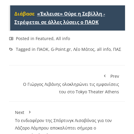
Link
Διάβασε
«Έκλεισε» Ούρε η Σεβίλλη -
Στρέφεται σε άλλες λύσεις ο ΠΑΟΚ
Posted in
Featured
,
All info
Tagged in
ΠΑΟΚ
,
G-Point.gr
,
Λέο Μάτος
,
all info
,
ΠΑΣ
Prev
Ο Γιώργος Λιβάνης ολοκληρώνει τις εμφανίσεις
του στο Tokyo Theater Athens
Next
Το ενδιαφέρον της Σπόρτινγκ Λισαβόνας για τον
Λάζαρο Λάμπρου αποκαλύπτει σήμερα ο