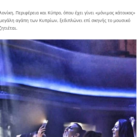
λονίκη, Περιφέρεια και Κύπρο, όπου έχει γίνει «μόνιμος κάτοικος»
 μεγάλη αγάπη των Κυπρίων, ξεδιπλώνει επί σκηνής το μουσικό
ζητιέται.