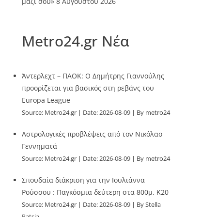
μαζί σου»
8 Αυγούστου 2026
Metro24.gr Νέα
Άντερλεχτ – ΠΑΟΚ: Ο Δημήτρης Γιαννούλης
προορίζεται για βασικός στη ρεβάνς του
Europa League
Source:
Metro24.gr
Date: 2026-08-09
By metro24
Αστρολογικές προβλέψεις από τον Νικόλαο
Γεννηματά
Source:
Metro24.gr
Date: 2026-08-09
By metro24
Σπουδαία διάκριση για την Ιουλιάννα
Ρούσσου : Παγκόσμια δεύτερη στα 800μ. Κ20
Source:
Metro24.gr
Date: 2026-08-09
By Stella
Patsia