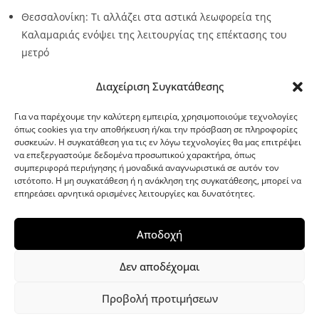
Θεσσαλονίκη: Τι αλλάζει στα αστικά λεωφορεία της
Καλαμαριάς ενόψει της λειτουργίας της επέκτασης του
μετρό
Source:
Metro24.gr
Date: 2026-08-07
By metro24
Διαχείριση Συγκατάθεσης
Για να παρέχουμε την καλύτερη εμπειρία, χρησιμοποιούμε τεχνολογίες
όπως cookies για την αποθήκευση ή/και την πρόσβαση σε πληροφορίες
συσκευών. Η συγκατάθεση για τις εν λόγω τεχνολογίες θα μας επιτρέψει
να επεξεργαστούμε δεδομένα προσωπικού χαρακτήρα, όπως
G-point.gr
συμπεριφορά περιήγησης ή μοναδικά αναγνωριστικά σε αυτόν τον
ιστότοπο. Η μη συγκατάθεση ή η ανάκληση της συγκατάθεσης, μπορεί να
επηρεάσει αρνητικά ορισμένες λειτουργίες και δυνατότητες.
Αποδοχή
Δεν αποδέχομαι
Προβολή προτιμήσεων