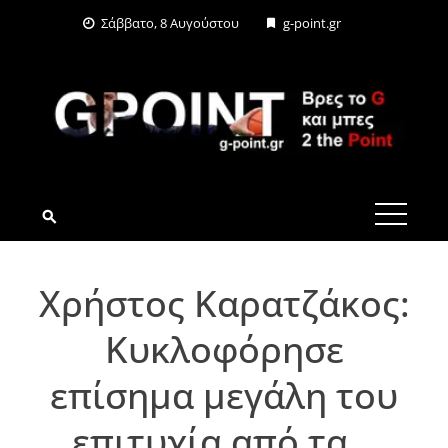
Skip
Σάββατο, 8 Αυγούστου
g-point.gr
to
content
G-POINT.GR
Χρήστος Καρατζάκος:
Κυκλοφόρησε
επίσημα μεγάλη του
επιτυχία από τα…