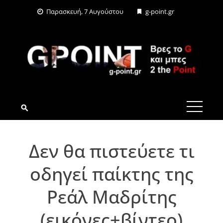
Skip
Παρασκευή, 7 Αυγούστου
g-point.gr
to
content
G-POINT.GR
Δεν θα πιστεύετε τι
οδηγεί παίκτης της
Ρεάλ Μαδρίτης
(εικόνες+βίντεο)