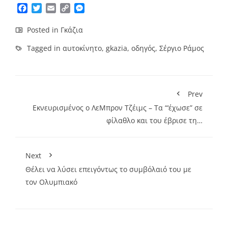
Facebook
Twitter
Email
Copy
Messenger
Link
Posted in
Γκάζια
Tagged in
αυτοκίνητο
,
gkazia
,
οδηγός
,
Σέργιο Ράμος
Prev
Εκνευρισμένος ο ΛεΜπρον Τζέιμς – Τα “‘έχωσε” σε
φίλαθλο και του έβρισε τη…
Next
Θέλει να λύσει επειγόντως το συμβόλαιό του με
τον Ολυμπιακό