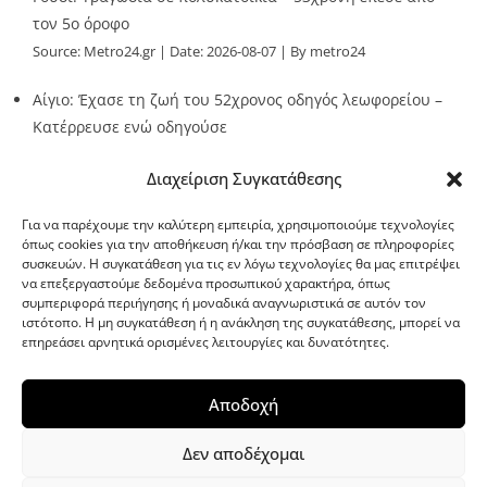
τον 5ο όροφο
Source:
Metro24.gr
Date: 2026-08-07
By metro24
Αίγιο: Έχασε τη ζωή του 52χρονος οδηγός λεωφορείου –
Κατέρρευσε ενώ οδηγούσε
Source:
Metro24.gr
Date: 2026-08-07
By metro24
Διαχείριση Συγκατάθεσης
Για να παρέχουμε την καλύτερη εμπειρία, χρησιμοποιούμε τεχνολογίες
όπως cookies για την αποθήκευση ή/και την πρόσβαση σε πληροφορίες
συσκευών. Η συγκατάθεση για τις εν λόγω τεχνολογίες θα μας επιτρέψει
να επεξεργαστούμε δεδομένα προσωπικού χαρακτήρα, όπως
G-point.gr
συμπεριφορά περιήγησης ή μοναδικά αναγνωριστικά σε αυτόν τον
ιστότοπο. Η μη συγκατάθεση ή η ανάκληση της συγκατάθεσης, μπορεί να
επηρεάσει αρνητικά ορισμένες λειτουργίες και δυνατότητες.
Αποδοχή
Δεν αποδέχομαι