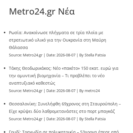
Metro24.gr Νέα
Ρωσία: Ανακοίνωσε πλήγματα σε τρία πλοία με
στρατιωτικό υλικό για την Ουκρανία στη Μαύρη
Θάλασσα
Source:
Metro24.gr
Date: 2026-08-07
By Stella Patsia
Τάκης Θεοδωρικάκος: Νέο «πακέτο» 150 εκατ. ευρώ για
την αμυντική βιομηχανία – Τι προβλέπει το νέο
αναπτυξιακό καθεστώς
Source:
Metro24.gr
Date: 2026-08-07
By metro24
Θεσσαλονίκη: Συνελήφθη 69χρονος στη Σταυρούπολη –
Είχε κρύψει δύο λαθρομετανάστες στο πορτ μπαγκάζ
Source:
Metro24.gr
Date: 2026-08-07
By Stella Patsia
Γουδί: Τραγωδία σε πολυκατοικία – 53χρονη έπεσε από