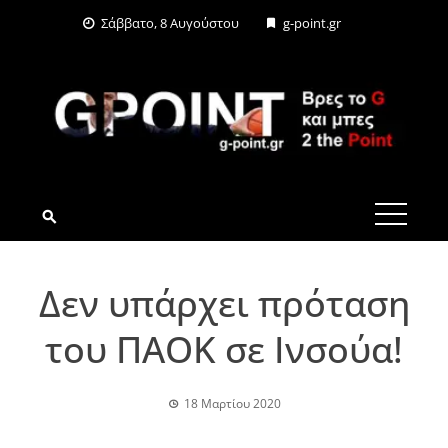
Skip
Σάββατο, 8 Αυγούστου
g-point.gr
to
content
G-POINT.GR
Δεν υπάρχει πρόταση
του ΠΑΟΚ σε Ινσούα!
18 Μαρτίου 2020