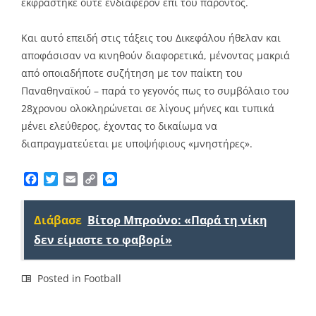
εκφράστηκε ούτε ενδιαφέρον επί του παρόντος.
Και αυτό επειδή στις τάξεις του Δικεφάλου ήθελαν και
αποφάσισαν να κινηθούν διαφορετικά, μένοντας μακριά
από οποιαδήποτε συζήτηση με τον παίκτη του
Παναθηναϊκού – παρά το γεγονός πως το συμβόλαιο του
28χρονου ολοκληρώνεται σε λίγους μήνες και τυπικά
μένει ελεύθερος, έχοντας το δικαίωμα να
διαπραγματεύεται με υποψήφιους «μνηστήρες».
Facebook
Twitter
Email
Copy
Messenger
Link
Διάβασε
Βίτορ Μπρούνο: «Παρά τη νίκη
δεν είμαστε το φαβορί»
Posted in
Football