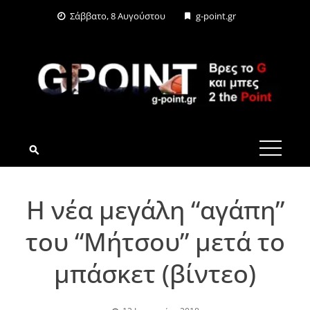
Skip
Σάββατο, 8 Αυγούστου
g-point.gr
to
content
G-POINT.GR
Η νέα μεγάλη “αγάπη”
του “Μήτσου” μετά το
μπάσκετ (βίντεο)