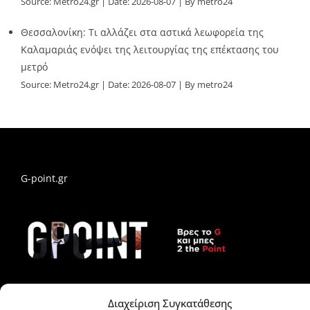
Source:
Metro24.gr
Date: 2026-08-07
By metro24
Θεσσαλονίκη: Τι αλλάζει στα αστικά λεωφορεία της
Καλαμαριάς ενόψει της λειτουργίας της επέκτασης του
μετρό
Source:
Metro24.gr
Date: 2026-08-07
By metro24
G-point.gr
Διαχείριση Συγκατάθεσης