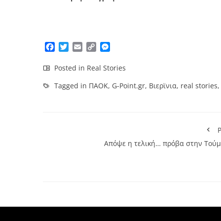
Facebook
Twitter
Email
Copy
Messenger
Link
Posted in
Real Stories
Tagged in
ΠΑΟΚ
,
G-Point.gr
,
Βιερϊνια
,
real stories
P
Απόψε η τελική… πρόβα στην Τούμ