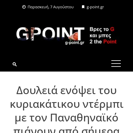
Skip
Παρασκευή, 7 Αυγούστου
g-point.gr
to
content
G-POINT.GR
Δουλειά ενόψει του
κυριακάτικου ντέρμπι
με τον Παναθηναϊκό
πιάνουν από σήμερα