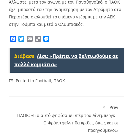
Άλλωστε, μετά τον αγώνα με τον Παναθηναϊκό, ο ΠΑΟΚ
έχει μπροστά του την αναμέτρηση με τον Ατρόμητο στο
Περιστέρι, ακολουθεί το επόμενο ντέρμπι με την ΑΕΚ
στην Τούμπα και μετά ο Ολυμπιακός.
Facebook
Twitter
Email
Copy
Messenger
Link
Διάβασε
Λίσι: «Πρέπει να βελτιωθούμε σε
πολλά κομμάτια»
Posted in
Football
,
ΠΑΟΚ
Prev
ΠΑΟΚ: «Για αυτό ψηφίσαμε υπέρ του Λίντμπεργκ –
Ο Φρόιντφελντ θα κριθεί, όπως και οι
προηγούμενοι»