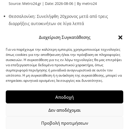
Source:
Metro24.gr
Date: 2026-08-06
By metro24
Θεσσαλονίκη: Συνελήφθη 20χρονος μετά από τρεις
διαρρήξεις αυτοκινήτων σε λίγα λεπτά
Source:
Metro24.gr
Date: 2026-08-06
By Stella Patsia
Διαχείριση Συγκατάθεσης
Για να παρέχουμε την καλύτερη εμπειρία, χρησιμοποιούμε τεχνολογίες
όπως cookies για την αποθήκευση ή/και την πρόσβαση σε πληροφορίες
συσκευών. Η συγκατάθεση για τις εν λόγω τεχνολογίες θα μας επιτρέψει
να επεξεργαστούμε δεδομένα προσωπικού χαρακτήρα, όπως
G-point.gr
συμπεριφορά περιήγησης ή μοναδικά αναγνωριστικά σε αυτόν τον
ιστότοπο. Η μη συγκατάθεση ή η ανάκληση της συγκατάθεσης, μπορεί να
επηρεάσει αρνητικά ορισμένες λειτουργίες και δυνατότητες.
Αποδοχή
Δεν αποδέχομαι
Προβολή προτιμήσεων