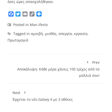
όσες ώρες απασχολήθηκαν.
Facebook
Twitter
Email
Copy
Messenger
Link
Posted in
Man-ifesto
Tagged in
αμοιβή
,
μισθός
,
απεργία
,
εργασία
,
Πρωτομαγιά
Prev
Αποκάλυψη: Κάθε μέρα χάνεις 100 τρίχες από τα
μαλλιά σου!
Next
Έρχεται το νέο Galaxy X με 3 οθόνες