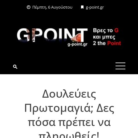
Skip
Πέμπτη, 6 Αυγούστου
g-point.gr
to
content
G-POINT.GR
Δουλεύεις
Πρωτομαγιά; Δες
πόσα πρέπει να
πληρωθείς!