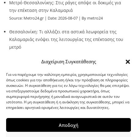
Μετρό Θεσσαλονίκης: Στις ράγες απόψε οι δοκιμές για
την επέκταση στην Καλαμαριά
Source:
Metro24.gr
Date: 2026-08-07
By metro24
Θεσσαλονίκη: Τι αλλάζει στα αστικά λεωφορεία της
Καλαμαριάς ενόψει της λειτουργίας της επέκτασης του
μετρό
Source:
Metro24.gr
Date: 2026-08-07
By metro24
Διαχείριση Συγκατάθεσης
Για να παρέχουμε την καλύτερη εμπειρία, χρησιμοποιούμε τεχνολογίες
όπως cookies για την αποθήκευση ή/και την πρόσβαση σε πληροφορίες
συσκευών. Η συγκατάθεση για τις εν λόγω τεχνολογίες θα μας επιτρέψει
να επεξεργαστούμε δεδομένα προσωπικού χαρακτήρα, όπως
G-point.gr
συμπεριφορά περιήγησης ή μοναδικά αναγνωριστικά σε αυτόν τον
ιστότοπο. Η μη συγκατάθεση ή η ανάκληση της συγκατάθεσης, μπορεί να
επηρεάσει αρνητικά ορισμένες λειτουργίες και δυνατότητες.
Αποδοχή