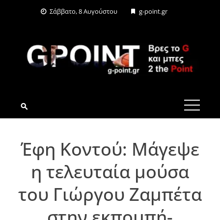
Skip
Σάββατο, 8 Αυγούστου
g-point.gr
to
content
G-POINT.GR
Έφη Κοντού: Μάγεψε
η τελευταία μούσα
του Γιώργου Ζαμπέτα
στην εκπομπή-