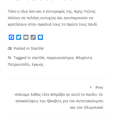
Τόσο η ίδια όσο και ο σύντροφός της, Άρης Γούτος
πλέουν σε πελάγη ευτυχίας και ανυπομονούν να
κρατήσουν στην αγκαλιά τους το πρώτο τους παιδί.
Facebook
Twitter
Email
Copy
Messenger
Link
Posted in
Stariliki
Tagged in
stariliki
,
παρουσιάστρια
,
Φλορίντα
Πετρουτσέλι
,
έγκυος
Prev
«Κάναμε λάθος τότε.Μπράβο σε αυτό το παιδί»: Οι
αποκαλύψεις του Ίβκοβιτς για τον Αντετοκούνμπο
και τον Ολυμπιακό