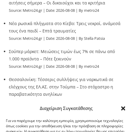
αιτήσεις σήμερα – Οι δικαιούχοι και τα κριτήρια
Source:
Metro24.gr
Date: 2026-08-08
By metro24
Νέα ρωσικά πλήγματα στο Κίεβο: Τρεις νεκροί, ανάμεσά
τους ένα παιδί – Επτά τραυματίες
Source:
Metro24.gr
Date: 2026-08-08
By Stella Patsia
Σούπερ μάρκετ: Μειώσεις τιμών έως 7% σε πάνω από
1.000 προϊόντα – Πότε ξεκινούν
Source:
Metro24.gr
Date: 2026-08-08
By metro24
Θεσσαλονίκη: Τέσσερις συλλήψεις για ναρκωτικά σε
ελέγχους της ΕΛ.ΑΣ. στην Τούμπα – Στο στόχαστρο η
παραβατικότητα ανηλίκων
Source:
Metro24.gr
Date: 2026-08-08
By metro24
Διαχείριση Συγκατάθεσης
Για να παρέχουμε την καλύτερη εμπειρία, χρησιμοποιούμε τεχνολογίες
όπως cookies για την αποθήκευση ή/και την πρόσβαση σε πληροφορίες
συσκευών. Η συγκατάθεση για τις εν λόγω τεχνολογίες θα μας επιτρέψει