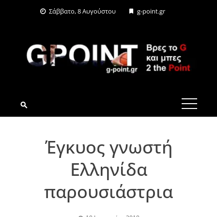
Skip
Σάββατο, 8 Αυγούστου
g-point.gr
to
content
G-POINT.GR
Έγκυος γνωστή
Ελληνίδα
παρουσιάστρια