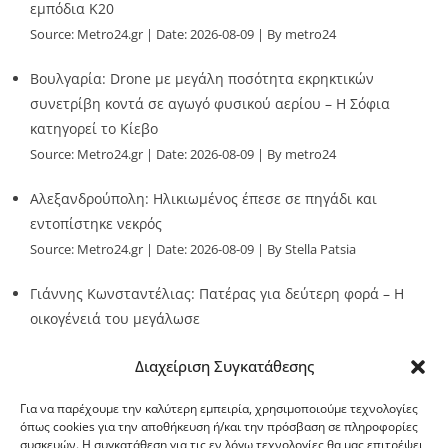
εμπόδια Κ20
Source:
Metro24.gr
Date: 2026-08-09
By metro24
Βουλγαρία: Drone με μεγάλη ποσότητα εκρηκτικών
συνετρίβη κοντά σε αγωγό φυσικού αερίου – Η Σόφια
κατηγορεί το Κίεβο
Source:
Metro24.gr
Date: 2026-08-09
By metro24
Αλεξανδρούπολη: Ηλικιωμένος έπεσε σε πηγάδι και
εντοπίστηκε νεκρός
Source:
Metro24.gr
Date: 2026-08-09
By Stella Patsia
Γιάννης Κωνσταντέλιας: Πατέρας για δεύτερη φορά – Η
οικογένειά του μεγάλωσε
Source:
Metro24.gr
Date: 2026-08-09
By metro24
Διαχείριση Συγκατάθεσης
Για να παρέχουμε την καλύτερη εμπειρία, χρησιμοποιούμε τεχνολογίες
όπως cookies για την αποθήκευση ή/και την πρόσβαση σε πληροφορίες
συσκευών. Η συγκατάθεση για τις εν λόγω τεχνολογίες θα μας επιτρέψει