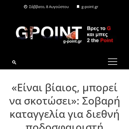
Skip
Σάββατο, 8 Αυγούστου
g-point.gr
to
content
G-POINT.GR
«Είναι βίαιος, μπορεί
να σκοτώσει»: Σοβαρή
καταγγελία για διεθνή
ποδοσφαιριστή