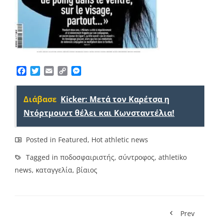
Facebook
Twitter
Email
Copy
Messenger
Link
Διάβασε
Kicker: Μετά τον Καρέτσα η
Ντόρτμουντ θέλει και Κωνσταντέλια!
Posted in
Featured
,
Hot athletic news
Tagged in
ποδοσφαιριστής
,
σύντροφος
,
athletiko
news
,
καταγγελία
,
βίαιος
Prev