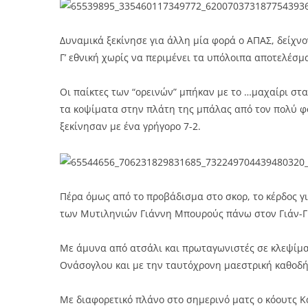
Δυναμικά ξεκίνησε για άλλη μία φορά ο ΑΠΑΣ, δείχνο
Γ’ εθνική χωρίς να περιμένει τα υπόλοιπα αποτελέσμ
Οι παίκτες των “ορεινών” μπήκαν με το …μαχαίρι στα
τα κοψίματα στην πλάτη της μπάλας από τον πολύ 
ξεκίνησαν με ένα γρήγορο 7-2.
Πέρα όμως από το προβάδισμα στο σκορ, το κέρδος γ
των Μυτιληνιών Γιάννη Μπουρούς πάνω στον Γιάν-Γ
Με άμυνα από ατσάλι και πρωταγωνιστές σε κλεψίματ
Ονάσογλου και με την ταυτόχρονη μαεστρική καθοδή
Με διαφορετικό πλάνο στο σημερινό ματς ο κόουτς Κα