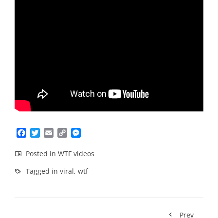
Facebook
Twitter
Email
Copy
Messenger
Link
Posted in
WTF videos
Tagged in
viral
,
wtf
Prev