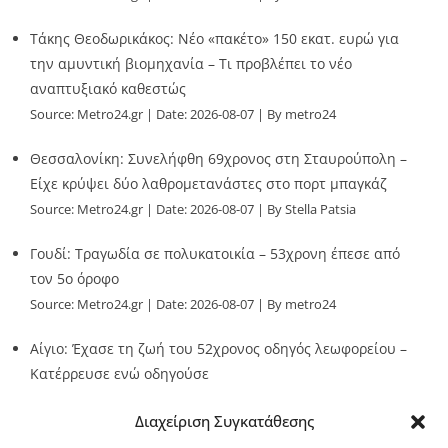
Τάκης Θεοδωρικάκος: Νέο «πακέτο» 150 εκατ. ευρώ για
την αμυντική βιομηχανία – Τι προβλέπει το νέο
αναπτυξιακό καθεστώς
Source:
Metro24.gr
Date: 2026-08-07
By metro24
Θεσσαλονίκη: Συνελήφθη 69χρονος στη Σταυρούπολη –
Είχε κρύψει δύο λαθρομετανάστες στο πορτ μπαγκάζ
Source:
Metro24.gr
Date: 2026-08-07
By Stella Patsia
Γουδί: Τραγωδία σε πολυκατοικία – 53χρονη έπεσε από
τον 5ο όροφο
Source:
Metro24.gr
Date: 2026-08-07
By metro24
Αίγιο: Έχασε τη ζωή του 52χρονος οδηγός λεωφορείου –
Κατέρρευσε ενώ οδηγούσε
Source:
Metro24.gr
Date: 2026-08-07
By metro24
Διαχείριση Συγκατάθεσης