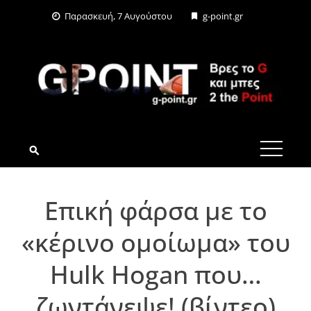
Skip
Παρασκευή, 7 Αυγούστου
g-point.gr
to
content
G-POINT.GR
Επική φάρσα με το
«κέρινο ομοίωμα» του
Hulk Hogan που…
ζωντάνεψε! (βίντεο)