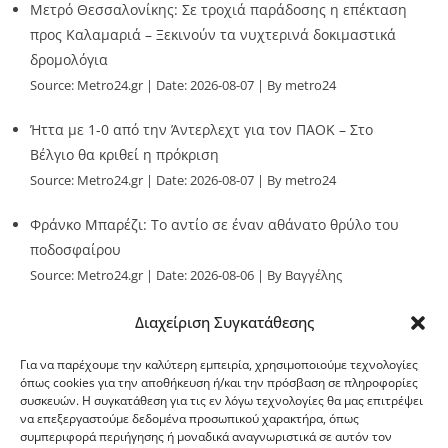
Μετρό Θεσσαλονίκης: Σε τροχιά παράδοσης η επέκταση
προς Καλαμαριά – Ξεκινούν τα νυχτερινά δοκιμαστικά
δρομολόγια
Source:
Metro24.gr
Date: 2026-08-07
By metro24
Ήττα με 1-0 από την Άντερλεχτ για τον ΠΑΟΚ – Στο
Βέλγιο θα κριθεί η πρόκριση
Source:
Metro24.gr
Date: 2026-08-07
By metro24
Φράνκο Μπαρέζι: Το αντίο σε έναν αθάνατο θρύλο του
ποδοσφαίρου
Source:
Metro24.gr
Date: 2026-08-06
By Βαγγέλης
Παλληκαράς
Διαχείριση Συγκατάθεσης
Για να παρέχουμε την καλύτερη εμπειρία, χρησιμοποιούμε τεχνολογίες
όπως cookies για την αποθήκευση ή/και την πρόσβαση σε πληροφορίες
συσκευών. Η συγκατάθεση για τις εν λόγω τεχνολογίες θα μας επιτρέψει
να επεξεργαστούμε δεδομένα προσωπικού χαρακτήρα, όπως
G-point.gr
συμπεριφορά περιήγησης ή μοναδικά αναγνωριστικά σε αυτόν τον