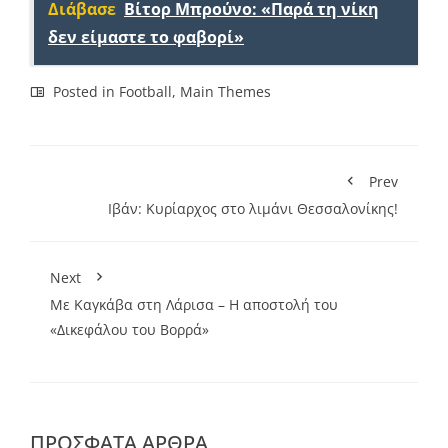
Διάβασε
Βίτορ Μπρούνο: «Παρά τη νίκη
δεν είμαστε το φαβορί»
Posted in
Football
,
Main Themes
Prev
Ιβάν: Κυρίαρχος στο λιμάνι Θεσσαλονίκης!
Next
Με Καγκάβα στη Λάρισα – Η αποστολή του
«Δικεφάλου του Βορρά»
ΠΡΌΣΦΑΤΑ ΆΡΘΡΑ