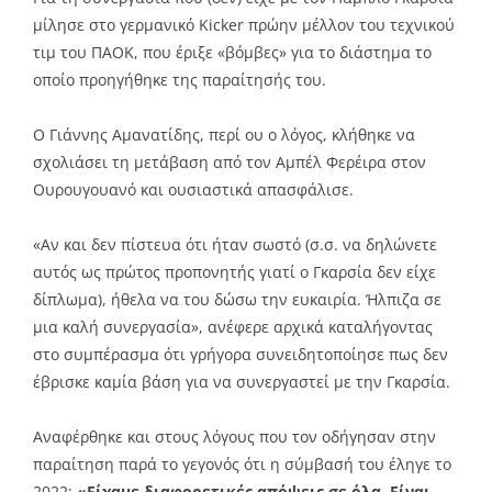
μίλησε στο γερμανικό Kicker πρώην μέλλον του τεχνικού
τιμ του ΠΑΟΚ, που έριξε «βόμβες» για το διάστημα το
οποίο προηγήθηκε της παραίτησής του.
Ο Γιάννης Αμανατίδης, περί ου ο λόγος, κλήθηκε να
σχολιάσει τη μετάβαση από τον Αμπέλ Φερέιρα στον
Ουρουγουανό και ουσιαστικά απασφάλισε.
«Αν και δεν πίστευα ότι ήταν σωστό (σ.σ. να δηλώνετε
αυτός ως πρώτος προπονητής γιατί ο Γκαρσία δεν είχε
δίπλωμα), ήθελα να του δώσω την ευκαιρία. Ήλπιζα σε
μια καλή συνεργασία», ανέφερε αρχικά καταλήγοντας
στο συμπέρασμα ότι γρήγορα συνειδητοποίησε πως δεν
έβρισκε καμία βάση για να συνεργαστεί με την Γκαρσία.
Αναφέρθηκε και στους λόγους που τον οδήγησαν στην
παραίτηση παρά το γεγονός ότι η σύμβασή του έληγε το
2022:
«Είχαμε διαφορετικές απόψεις σε όλα. Είναι