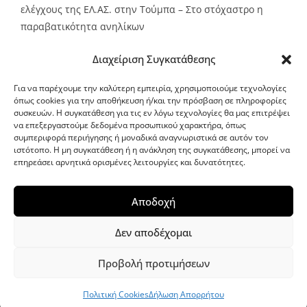
ελέγχους της ΕΛ.ΑΣ. στην Τούμπα – Στο στόχαστρο η
παραβατικότητα ανηλίκων
Source:
Metro24.gr
Date: 2026-08-08
By metro24
Διαχείριση Συγκατάθεσης
Για να παρέχουμε την καλύτερη εμπειρία, χρησιμοποιούμε τεχνολογίες
όπως cookies για την αποθήκευση ή/και την πρόσβαση σε πληροφορίες
συσκευών. Η συγκατάθεση για τις εν λόγω τεχνολογίες θα μας επιτρέψει
να επεξεργαστούμε δεδομένα προσωπικού χαρακτήρα, όπως
G-point.gr
συμπεριφορά περιήγησης ή μοναδικά αναγνωριστικά σε αυτόν τον
ιστότοπο. Η μη συγκατάθεση ή η ανάκληση της συγκατάθεσης, μπορεί να
επηρεάσει αρνητικά ορισμένες λειτουργίες και δυνατότητες.
Αποδοχή
Δεν αποδέχομαι
Προβολή προτιμήσεων
WordPress Theme
|
Viral News
by HashThemes
Πολιτική Cookies
Δήλωση Απορρήτου