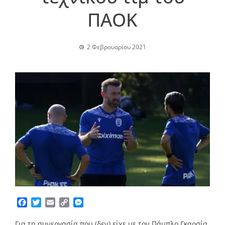
ΠΑΟΚ
2 Φεβρουαρίου 2021
Facebook
Twitter
Email
Copy
Messenger
Link
Για τη συνεργασία που (δεν) είχε με τον Πάμπλο Γκαρσία