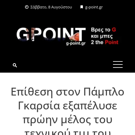
Skip
Σάββατο, 8 Αυγούστου
g-point.gr
to
content
G-POINT.GR
Επίθεση στον Πάμπλο
Γκαρσία εξαπέλυσε
πρώην μέλος του
τεχνικού τιμ του