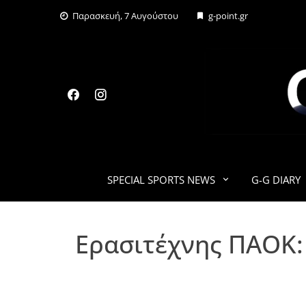
Skip
Παρασκευή, 7 Αυγούστου
g-point.gr
to
content
SPECIAL SPORTS NEWS
G-G DIARY
Ερασιτέχνης ΠΑΟΚ: 