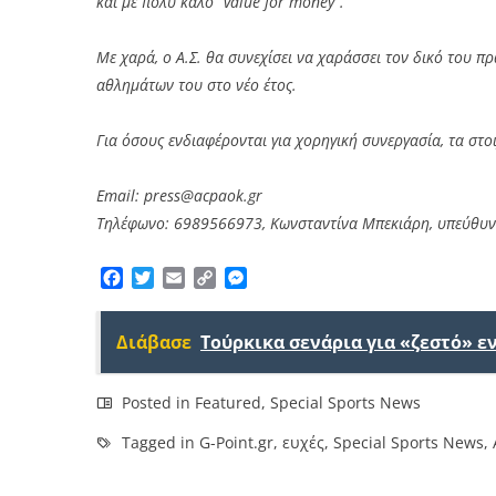
και με πολύ καλό “value for money”.
Με χαρά, ο Α.Σ. θα συνεχίσει να χαράσσει τον δικό του 
αθλημάτων του στο νέο έτος.
Για όσους ενδιαφέρονται για χορηγική συνεργασία, τα στοι
Email: press@acpaok.gr
Τηλέφωνο: 6989566973, Κωνσταντίνα Μπεκιάρη, υπεύθυν
Facebook
Twitter
Email
Copy
Messenger
Link
Διάβασε
Τούρκικα σενάρια για «ζεστό» 
Posted in
Featured
,
Special Sports News
Tagged in
G-Point.gr
,
ευχές
,
Special Sports News
,