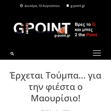
Skip
Δευτέρα, 10 Αυγούστου
g-point.gr
to
content
G-POINT.GR
Έρχεται Τούμπα… για
την φιέστα ο
Μαουρίσιο!