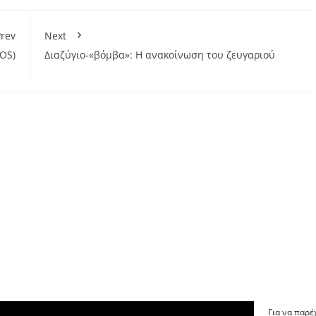
rev
Next
OS)
Διαζύγιο-«βόμβα»: Η ανακοίνωση του ζευγαριού
Για να παρέ