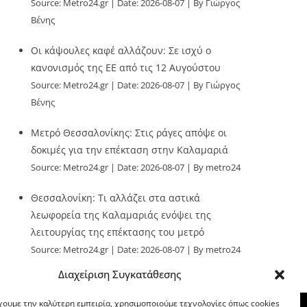
Source:
Metro24.gr
Date: 2026-08-07
By Γιώργος
Βένης
Οι κάψουλες καφέ αλλάζουν: Σε ισχύ ο
κανονισμός της ΕΕ από τις 12 Αυγούστου
Source:
Metro24.gr
Date: 2026-08-07
By Γιώργος
Βένης
Μετρό Θεσσαλονίκης: Στις ράγες απόψε οι
δοκιμές για την επέκταση στην Καλαμαριά
Source:
Metro24.gr
Date: 2026-08-07
By metro24
Θεσσαλονίκη: Τι αλλάζει στα αστικά
λεωφορεία της Καλαμαριάς ενόψει της
λειτουργίας της επέκτασης του μετρό
Source:
Metro24.gr
Date: 2026-08-07
By metro24
Διαχείριση Συγκατάθεσης
χουμε την καλύτερη εμπειρία, χρησιμοποιούμε τεχνολογίες όπως cookies