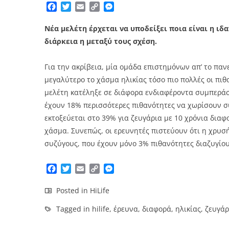
Facebook
Twitter
Email
Copy
Messenger
Link
Νέα μελέτη έρχεται να υποδείξει ποια είναι η ιδ
διάρκεια η μεταξύ τους σχέση.
Για την ακρίβεια, μία ομάδα επιστημόνων απ’ το πα
μεγαλύτερο το χάσμα ηλικίας τόσο πιο πολλές οι πιθ
μελέτη κατέληξε σε διάφορα ενδιαφέροντα συμπεράσμ
έχουν 18% περισσότερες πιθανότητες να χωρίσουν συγ
εκτοξεύεται στο 39% για ζευγάρια με 10 χρόνια διαφ
χάσμα. Συνεπώς, οι ερευνητές πιστεύουν ότι η χρυσ
συζύγους, που έχουν μόνο 3% πιθανότητες διαζυγίου
Facebook
Twitter
Email
Copy
Messenger
Link
Posted in
HiLife
Tagged in
hilife
,
έρευνα
,
διαφορά
,
ηλικίας
,
ζευγάρ