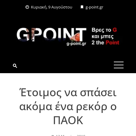
Skip
Κυριακή, 9 Αυγούστου
g-point.gr
to
content
G-POINT.GR
Έτοιμος να σπάσει
ακόμα ένα ρεκόρ ο
ΠΑΟΚ