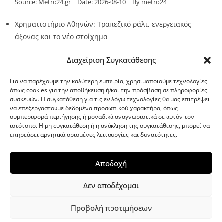
Source:
Metro24.gr
Date: 2026-08-10
By metro24
Χρηματιστήριο Αθηνών: Τραπεζικό ράλι, ενεργειακός
άξονας και το νέο στοίχημα
Source:
Metro24.gr
Date: 2026-08-10
By metro24
Διαχείριση Συγκατάθεσης
Για να παρέχουμε την καλύτερη εμπειρία, χρησιμοποιούμε τεχνολογίες
όπως cookies για την αποθήκευση ή/και την πρόσβαση σε πληροφορίες
συσκευών. Η συγκατάθεση για τις εν λόγω τεχνολογίες θα μας επιτρέψει
να επεξεργαστούμε δεδομένα προσωπικού χαρακτήρα, όπως
G-point.gr
συμπεριφορά περιήγησης ή μοναδικά αναγνωριστικά σε αυτόν τον
ιστότοπο. Η μη συγκατάθεση ή η ανάκληση της συγκατάθεσης, μπορεί να
επηρεάσει αρνητικά ορισμένες λειτουργίες και δυνατότητες.
Αποδοχή
Δεν αποδέχομαι
Προβολή προτιμήσεων