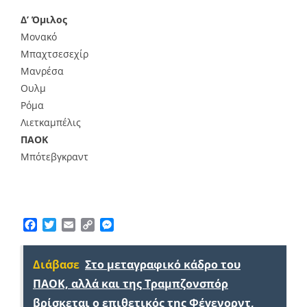
Δ’ Όμιλος
Μονακό
Μπαχτσεσεχίρ
Μανρέσα
Ουλμ
Ρόμα
Λιετκαμπέλις
ΠΑΟΚ
Μπότεβγκραντ
Facebook
Twitter
Email
Copy
Messenger
Link
Διάβασε
Στο μεταγραφικό κάδρο του
ΠΑΟΚ, αλλά και της Τραμπζονσπόρ
βρίσκεται ο επιθετικός της Φέγενορντ,