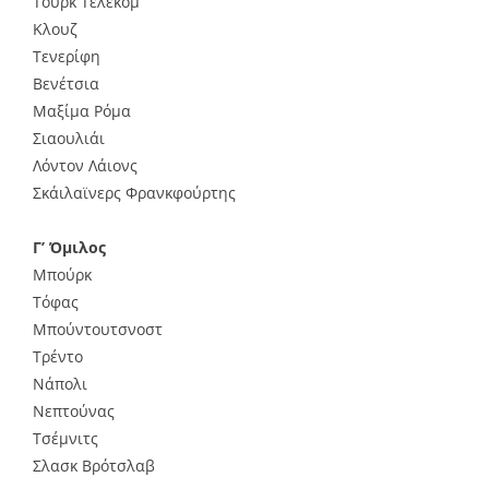
Τουρκ Τέλεκομ
Κλουζ
Τενερίφη
Βενέτσια
Μαξίμα Ρόμα
Σιαουλιάι
Λόντον Λάιονς
Σκάιλαϊνερς Φρανκφούρτης
Γ’ Όμιλος
Μπούρκ
Τόφας
Μπούντουτσνοστ
Τρέντο
Νάπολι
Νεπτούνας
Τσέμνιτς
Σλασκ Βρότσλαβ