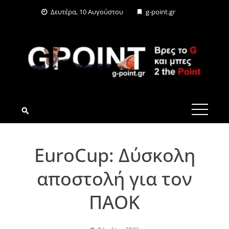
Skip
Δευτέρα, 10 Αυγούστου
g-point.gr
to
content
G-POINT.GR
EuroCup: Δύσκολη
αποστολή για τον
ΠΑΟΚ