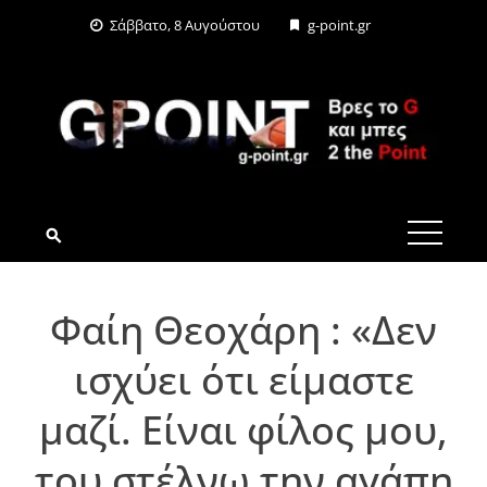
Skip
Σάββατο, 8 Αυγούστου
g-point.gr
to
content
G-POINT.GR
Φαίη Θεοχάρη : «Δεν
ισχύει ότι είμαστε
μαζί. Είναι φίλος μου,
του στέλνω την αγάπη