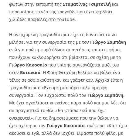
φώτων στην εκπομπή της
Σταματίνας Τσιμτσιλή
και
παρουσίασε το νέο της τραγούδι που έχει κερδίσει
χιλιάδες προβολές στο YouTube.
Η ανερχόμενη τραγουδίστρια είχε τη δυνατότητα να
μιλήσει για την συνεργασία της με τον
Γιώργο Σαμπάνη
ενώ για πρώτη φορά έδωσε απαντήσεις και στις φήμες
που έχουν κυκλοφορήσει ότι βρίσκεται σε σχέση με το
Γιώργο Κακοσαίο
που επίσης συνεργάζεται μαζί του
στον
Βοτανικό
. Η Φαίη Θεοχάρη θέλησε να βάλει ένα
τέλος σε όσα ακούστηκαν και γράφτηκαν. Αρχικά είπε η
τραγουδίστρια: «Έχουμε μια πάρα πολύ όμορφη
συνεργασία. Τον ευχαριστώ πολύ τον
Γιώργο Σαμπάνη
.
Με έχει αγκαλιάσει κι εκείνος πάρα πολύ και μου λέει ότι
αν πραγματικά το θέλω θα φτάσω εκεί που έχω
ονειρευτεί». Για τα δημοσιεύματα που την θέλουν να
έχει σχέση με τον
Γιώργο Κακοσαίο
, ανέφερε: «Κάτι έχω
ακούσει κι εγώ, αλλά δεν ισχύει. Είμαστε πολύ φίλοι με