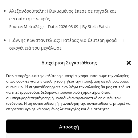
Αλεξανδρούπολη: Ηλικιωμένος έπεσε σε πηγάδι και
εντοπίστηκε νεκρός
Source:
Metro24.gr
Date: 2026-08-09
By Stella Patsia
Γιάννης Κωνσταντέλιας: Πατέρας για δεύτερη φορά – Η
οικογένειά του μεγάλωσε
Source:
Metro24.gr
Date: 2026-08-09
By metro24
Διαχείριση Συγκατάθεσης
Για να παρέχουμε την καλύτερη εμπειρία, χρησιμοποιούμε τεχνολογίες
όπως cookies για την αποθήκευση ή/και την πρόσβαση σε πληροφορίες
συσκευών. Η συγκατάθεση για τις εν λόγω τεχνολογίες θα μας επιτρέψει
να επεξεργαστούμε δεδομένα προσωπικού χαρακτήρα, όπως
G-point.gr
συμπεριφορά περιήγησης ή μοναδικά αναγνωριστικά σε αυτόν τον
ιστότοπο. Η μη συγκατάθεση ή η ανάκληση της συγκατάθεσης, μπορεί να
επηρεάσει αρνητικά ορισμένες λειτουργίες και δυνατότητες.
Αποδοχή