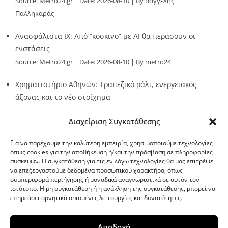
Source:
Metro24.gr
Date: 2026-08-10
By Βαγγέλης
Παλληκαράς
Ανασφάλιστα ΙΧ: Από “κόσκινο” με AI θα περάσουν οι
ενστάσεις
Source:
Metro24.gr
Date: 2026-08-10
By metro24
Χρηματιστήριο Αθηνών: Τραπεζικό ράλι, ενεργειακός
άξονας και το νέο στοίχημα
Source:
Metro24.gr
Date: 2026-08-10
By metro24
Διαχείριση Συγκατάθεσης
Για να παρέχουμε την καλύτερη εμπειρία, χρησιμοποιούμε τεχνολογίες
όπως cookies για την αποθήκευση ή/και την πρόσβαση σε πληροφορίες
συσκευών. Η συγκατάθεση για τις εν λόγω τεχνολογίες θα μας επιτρέψει
να επεξεργαστούμε δεδομένα προσωπικού χαρακτήρα, όπως
G-point.gr
συμπεριφορά περιήγησης ή μοναδικά αναγνωριστικά σε αυτόν τον
ιστότοπο. Η μη συγκατάθεση ή η ανάκληση της συγκατάθεσης, μπορεί να
επηρεάσει αρνητικά ορισμένες λειτουργίες και δυνατότητες.
Αποδοχή