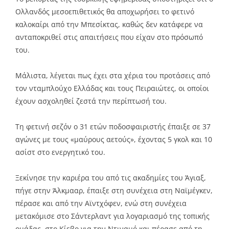
Ολλανδός μεσοεπιθετικός θα αποχωρήσει το φετινό
καλοκαίρι από την Μπεσίκτας, καθώς δεν κατάφερε να
ανταποκριθεί στις απαιτήσεις που είχαν στο πρόσωπό
του.
Μάλιστα, λέγεται πως έχει στα χέρια του προτάσεις από
τον νταμπλούχο Ελλάδας και τους Πειραιώτες, οι οποίοι
έχουν ασχοληθεί ζεστά την περίπτωσή του.
Τη φετινή σεζόν ο 31 ετών ποδοσφαιριστής έπαιξε σε 37
αγώνες με τους «μαύρους αετούς», έχοντας 5 γκολ και 10
ασίστ στο ενεργητικό του.
Ξεκίνησε την καριέρα του από τις ακαδημίες του Άγιαξ,
πήγε στην Άλκμααρ, έπαιξε στη συνέχεια στη Ναϊμέγκεν,
πέρασε και από την Αϊντχόφεν, ενώ στη συνέχεια
μετακόμισε στο Σάντερλαντ για λογαριασμό της τοπικής
ομάδας, στο Κίεβο για την Ντιναμό και πέρασε από τη