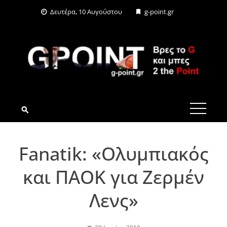
Skip
Δευτέρα, 10 Αυγούστου
g-point.gr
to
content
G-POINT.GR
Fanatik: «Ολυμπιακός
και ΠΑΟΚ για Ζερμέν
Λενς»