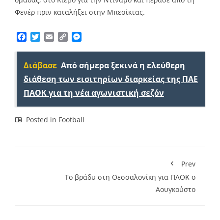
Φενέρ πριν καταλήξει στην Μπεσίκτας.
Facebook
Twitter
Email
Copy
Messenger
Link
Διάβασε
Από σήμερα ξεκινά η ελεύθερη
διάθεση των εισιτηρίων διαρκείας της ΠΑΕ
ΠΑΟΚ για τη νέα αγωνιστική σεζόν
Posted in
Football
Prev
Το βράδυ στη Θεσσαλονίκη για ΠΑΟΚ ο
Αουγκούστο