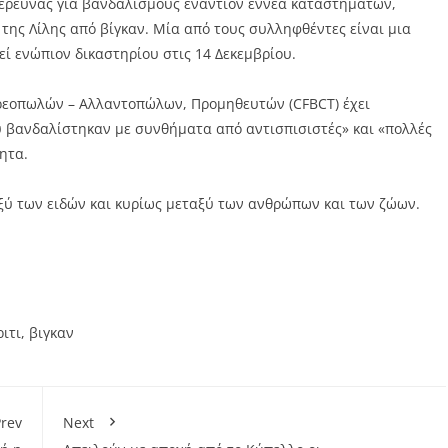
έρευνας για βανδαλισμούς εναντίον εννέα καταστημάτων,
της Λίλης από βίγκαν. Μία από τους συλληφθέντες είναι μια
ί ενώπιον δικαστηρίου στις 14 Δεκεμβρίου.
Κρεοπωλών – Αλλαντοπώλων, Προμηθευτών (CFBCT) έχει
 βανδαλίστηκαν με συνθήματα από αντισπισιστές» και «πολλές
ητα.
ταξύ των ειδών και κυρίως μεταξύ των ανθρώπων και των ζώων.
ιτι
,
βιγκαν
rev
Next