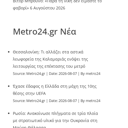
Βίτορ Μπρούνο: «Παρά τη νίκη δεν είμαστε το
φαβορί»
6 Αυγούστου 2026
Metro24.gr Νέα
Θεσσαλονίκη: Τι αλλάζει στα αστικά
λεωφορεία της Καλαμαριάς ενόψει της
λειτουργίας της επέκτασης του μετρό
Source:
Metro24.gr
Date: 2026-08-07
By metro24
Έχασε έδαφος η Ελλάδα στη μάχη της 10ης
θέσης στην UEFA
Source:
Metro24.gr
Date: 2026-08-07
By metro24
Ρωσία: Ανακοίνωσε πλήγματα σε τρία πλοία
με στρατιωτικό υλικό για την Ουκρανία στη
Μαύρη Θάλασσα