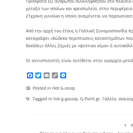
Πρόσφατα έξι άνθρωποι συνελήφθησαν στο πλαίσιο 
μεταξύ των οποίων και κρεοπωλεία, στην περιφέρεια 
21χρονη γυναίκα η οποία αναμένεται να παρουσιαστε
Από την αρχή του έτους η Γαλλική Συνομοσπονδία 
καταγράψει «δώδεκα περιπτώσεις καταστημάτων που
δεκάδες» άλλες ζημιές με «ψεύτικο αίμα» ή αυτοκόλλ
Οι αντισπισιστές είναι αντίθετοι στην ιεραρχία με
Facebook
Twitter
Email
Copy
Messenger
Link
Posted in
Hot G-ossip
Tagged in
hot g-gossip
,
G-Point.gr
,
Γαλλία
,
σεκιούρ
P