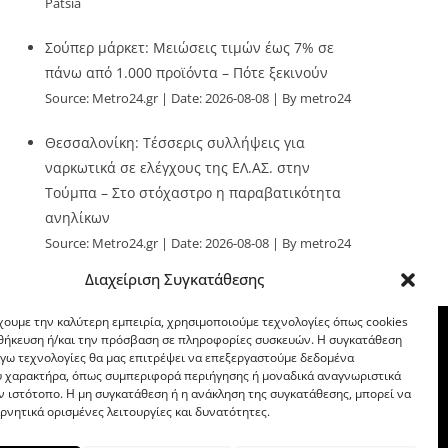
Patsia
Σούπερ μάρκετ: Μειώσεις τιμών έως 7% σε
πάνω από 1.000 προϊόντα – Πότε ξεκινούν
Source:
Metro24.gr
Date: 2026-08-08
By metro24
Θεσσαλονίκη: Τέσσερις συλλήψεις για
ναρκωτικά σε ελέγχους της ΕΛ.ΑΣ. στην
Τούμπα – Στο στόχαστρο η παραβατικότητα
ανηλίκων
Source:
Metro24.gr
Date: 2026-08-08
By metro24
Διαχείριση Συγκατάθεσης
χουμε την καλύτερη εμπειρία, χρησιμοποιούμε τεχνολογίες όπως cookies
οθήκευση ή/και την πρόσβαση σε πληροφορίες συσκευών. Η συγκατάθεση
λόγω τεχνολογίες θα μας επιτρέψει να επεξεργαστούμε δεδομένα
 χαρακτήρα, όπως συμπεριφορά περιήγησης ή μοναδικά αναγνωριστικά
ν ιστότοπο. Η μη συγκατάθεση ή η ανάκληση της συγκατάθεσης, μπορεί να
ρνητικά ορισμένες λειτουργίες και δυνατότητες.