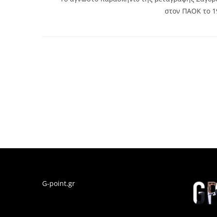
στον ΠΑΟΚ το 1
G-point.gr