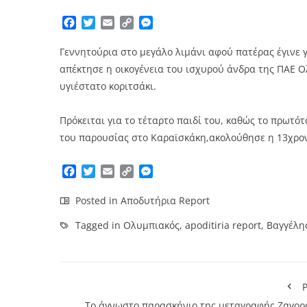
Facebook
Twitter
Email
Copy
Messenger
Link
Γεννητούρια στο μεγάλο λιμάνι αφού πατέρας έγινε γ
απέκτησε η οικογένεια του ισχυρού άνδρα της ΠΑΕ Ο
υγιέστατο κοριτσάκι.
Πρόκειται για το τέταρτο παιδί του, καθώς το πρωτότ
του παρουσίας στο Καραϊσκάκη,ακολούθησε η 13χρονη
Facebook
Twitter
Email
Copy
Messenger
Link
Posted in
Αποδυτήρια Report
Tagged in
Ολυμπιακός
,
apoditiria report
,
Bαγγέλη
P
Το άγνωστο παρασκήνιο της μεταγραφής Ζαγορ