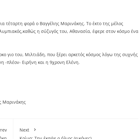
ια τέταρτη φορά ο Βαγγέλης Μαρινάκης. Το έκτο της μέλος
λυμπιακός,καθώς η σύζυγός του, Αθανασία, έφερε στον κόσμο ένα
οκο γιο του, Μιλτιάδη, που ξέρει αρκετός κόσμος λόγω της συχνής
 -πλέον- Ειρήνη και η 9χρονη Ελένη.
ς Μαρινάκης
rev
Next
άκη
Κρίμα: Την έκαψε ο ήλιος (εικόνες)