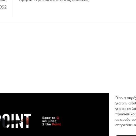
992
Για να παρέ
για την απ
για τις εν 
προσωπικού
σε αυτόν το
επηρεάσει α