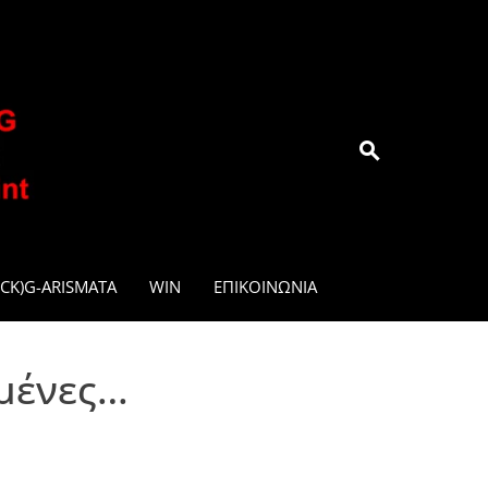
.GR
CK)G-ARISMATA
WIN
ΕΠΙΚΟΙΝΩΝΊΑ
εμένες…