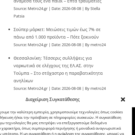
ανάμεσά τους ένα παιδί – Επτά τραυματίες
Source:
Metro24.gr
Date: 2026-08-08
By Stella
Patsia
Σούπερ μάρκετ: Μειώσεις τιμών έως 7% σε
πάνω από 1.000 προϊόντα – Πότε ξεκινούν
Source:
Metro24.gr
Date: 2026-08-08
By metro24
Θεσσαλονίκη: Τέσσερις συλλήψεις για
ναρκωτικά σε ελέγχους της ΕΛ.ΑΣ. στην
Τούμπα – Στο στόχαστρο η παραβατικότητα
ανηλίκων
Source:
Metro24.gr
Date: 2026-08-08
By metro24
Διαχείριση Συγκατάθεσης
χουμε την καλύτερη εμπειρία, χρησιμοποιούμε τεχνολογίες όπως cookies
οθήκευση ή/και την πρόσβαση σε πληροφορίες συσκευών. Η συγκατάθεση
λόγω τεχνολογίες θα μας επιτρέψει να επεξεργαστούμε δεδομένα
 χαρακτήρα, όπως συμπεριφορά περιήγησης ή μοναδικά αναγνωριστικά
ν ιστότοπο. Η μη συγκατάθεση ή η ανάκληση της συγκατάθεσης, μπορεί να