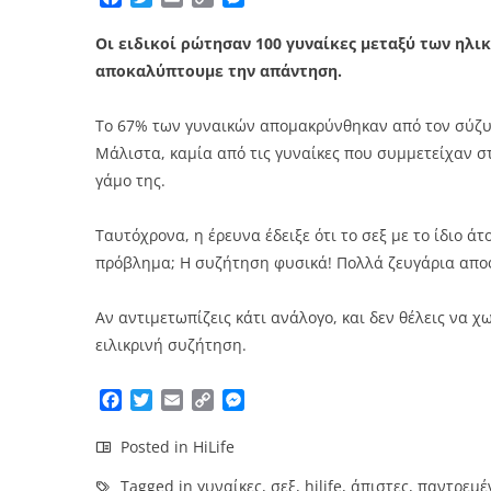
Link
Οι ειδικοί ρώτησαν 100 γυναίκες μεταξύ των ηλικ
αποκαλύπτουμε την απάντηση.
Το 67% των γυναικών απομακρύνθηκαν από τον σύζυγ
Μάλιστα, καμία από τις γυναίκες που συμμετείχαν σ
γάμο της.
Ταυτόχρονα, η έρευνα έδειξε ότι το σεξ με το ίδιο ά
πρόβλημα; Η συζήτηση φυσικά! Πολλά ζευγάρια αποφε
Αν αντιμετωπίζεις κάτι ανάλογο, και δεν θέλεις να χ
ειλικρινή συζήτηση.
Facebook
Twitter
Email
Copy
Messenger
Link
Posted in
HiLife
Tagged in
γυναίκες
,
σεξ
,
hilife
,
άπιστες
,
παντρεμέ