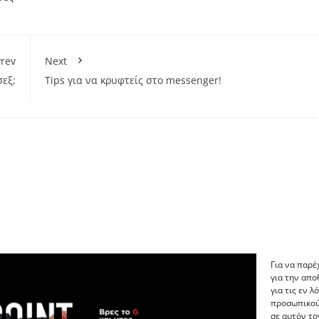
rev
Next
σεξ;
Tips για να κρυφτείς στο messenger!
Για να παρέ
για την απ
για τις εν 
προσωπικού
σε αυτόν το