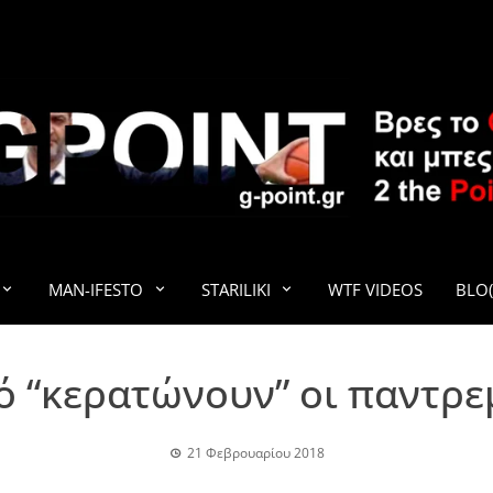
G-POINT
MAN-IFESTO
STARILIKI
WTF VIDEOS
BLO(
τό “κερατώνουν” οι παντρ
21 Φεβρουαρίου 2018