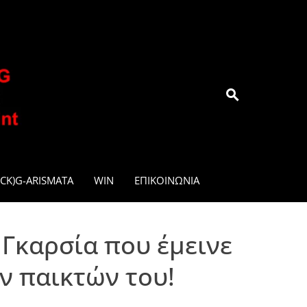
.GR
CK)G-ARISMATA
WIN
ΕΠΙΚΟΙΝΩΝΊΑ
 Γκαρσία που έμεινε
ν παικτών του!