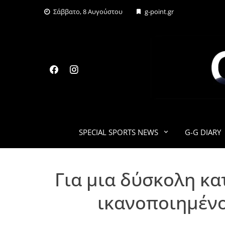
Skip
Σάββατο, 8 Αυγούστου
g-point.gr
to
content
SPECIAL SPORTS NEWS
G-G DIARY
Για μια δύσκολη κα
ικανοποιημένο