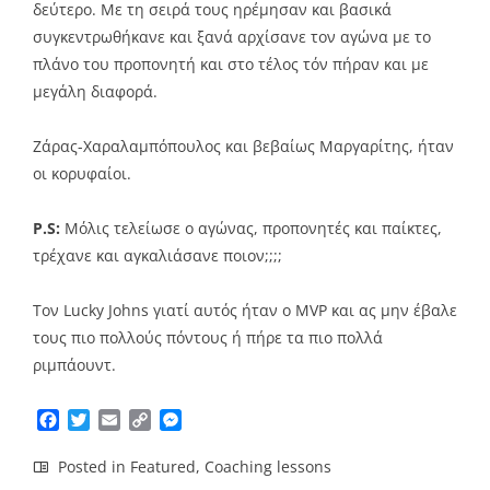
δεύτερο. Με τη σειρά τους ηρέμησαν και βασικά
συγκεντρωθήκανε και ξανά αρχίσανε τον αγώνα με το
πλάνο του προπονητή και στο τέλος τόν πήραν και με
μεγάλη διαφορά.
Ζάρας-Χαραλαμπόπουλος και βεβαίως Μαργαρίτης, ήταν
οι κορυφαίοι.
P.S:
Μόλις τελείωσε ο αγώνας, προπονητές και παίκτες,
τρέχανε και αγκαλιάσανε ποιον;;;;
Τον Lucky Johns γιατί αυτός ήταν ο ΜVP και ας μην έβαλε
τους πιο πολλούς πόντους ή πήρε τα πιο πολλά
ριμπάουντ.
Facebook
Twitter
Email
Copy
Messenger
Link
Posted in
Featured
,
Coaching lessons