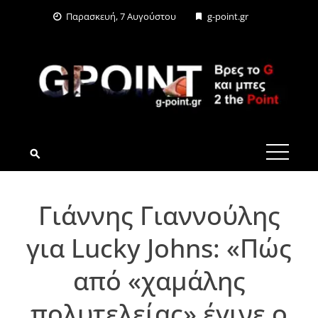
Skip
Παρασκευή, 7 Αυγούστου
g-point.gr
to
content
G-POINT.GR
Γιάννης Γιαννούλης
για Lucky Johns: «Πώς
από «χαμάλης
πολυτελείας» έγινε ο