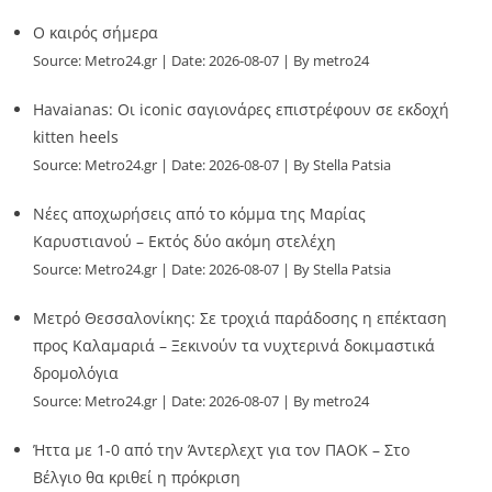
O καιρός σήμερα
Source:
Metro24.gr
Date: 2026-08-07
By metro24
Havaianas: Οι iconic σαγιονάρες επιστρέφουν σε εκδοχή
kitten heels
Source:
Metro24.gr
Date: 2026-08-07
By Stella Patsia
Νέες αποχωρήσεις από το κόμμα της Μαρίας
Καρυστιανού – Εκτός δύο ακόμη στελέχη
Source:
Metro24.gr
Date: 2026-08-07
By Stella Patsia
Μετρό Θεσσαλονίκης: Σε τροχιά παράδοσης η επέκταση
προς Καλαμαριά – Ξεκινούν τα νυχτερινά δοκιμαστικά
δρομολόγια
Source:
Metro24.gr
Date: 2026-08-07
By metro24
Ήττα με 1-0 από την Άντερλεχτ για τον ΠΑΟΚ – Στο
Βέλγιο θα κριθεί η πρόκριση