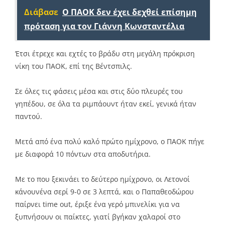
Διάβασε
Ο ΠΑΟΚ δεν έχει δεχθεί επίσημη
πρόταση για τον Γιάννη Κωνσταντέλια
Έτσι έτρεχε και εχτές το βράδυ στη μεγάλη πρόκριση
νίκη του ΠΑΟΚ, επί της Βέντσπιλς.
Σε όλες τις φάσεις μέσα και στις δύο πλευρές του
γηπέδου, σε όλα τα ριμπάουντ ήταν εκεί, γενικά ήταν
παντού.
Μετά από ένα πολύ καλό πρώτο ημίχρονο, ο ΠΑΟΚ πήγε
με διαφορά 10 πόντων στα αποδυτήρια.
Με το που ξεκινάει το δεύτερο ημίχρονο, οι Λετονοί
κάνουνένα σερί 9-0 σε 3 λεπτά, και ο Παπαθεοδώρου
παίρνει time out, έριξε ένα γερό μπινελίκι για να
ξυπνήσουν οι παίκτες, γιατί βγήκαν χαλαροί στο