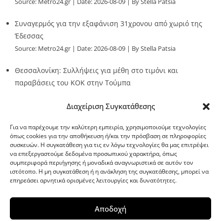
Source:
Metro24.gr
Date: 2026-08-09
By Stella Patsia
Συναγερμός για την εξαφάνιση 31χρονου από χωριό της
Έδεσσας
Source:
Metro24.gr
Date: 2026-08-09
By Stella Patsia
Θεσσαλονίκη: Συλλήψεις για μέθη στο τιμόνι και
παραβάσεις του ΚΟΚ στην Τούμπα
Source:
Metro24.gr
Date: 2026-08-09
By metro24
Διαχείριση Συγκατάθεσης
Για να παρέχουμε την καλύτερη εμπειρία, χρησιμοποιούμε τεχνολογίες
όπως cookies για την αποθήκευση ή/και την πρόσβαση σε πληροφορίες
συσκευών. Η συγκατάθεση για τις εν λόγω τεχνολογίες θα μας επιτρέψει
να επεξεργαστούμε δεδομένα προσωπικού χαρακτήρα, όπως
G-point.gr
συμπεριφορά περιήγησης ή μοναδικά αναγνωριστικά σε αυτόν τον
ιστότοπο. Η μη συγκατάθεση ή η ανάκληση της συγκατάθεσης, μπορεί να
επηρεάσει αρνητικά ορισμένες λειτουργίες και δυνατότητες.
Αποδοχή