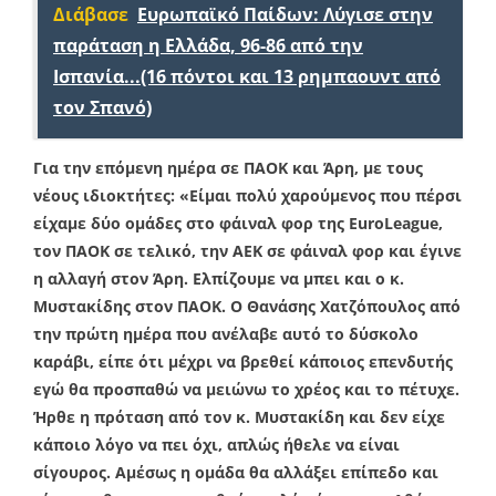
Διάβασε
Ευρωπαϊκό Παίδων: Λύγισε στην
παράταση η Ελλάδα, 96-86 από την
Ισπανία...(16 πόντοι και 13 ρημπαουντ από
τον Σπανό)
Για την επόμενη ημέρα σε ΠΑΟΚ και Άρη, με τους
νέους ιδιοκτήτες: «Είμαι πολύ χαρούμενος που πέρσι
είχαμε δύο ομάδες στο φάιναλ φορ της EuroLeague,
τον ΠΑΟΚ σε τελικό, την ΑΕΚ σε φάιναλ φορ και έγινε
η αλλαγή στον Άρη. Ελπίζουμε να μπει και ο κ.
Μυστακίδης στον ΠΑΟΚ. Ο Θανάσης Χατζόπουλος από
την πρώτη ημέρα που ανέλαβε αυτό το δύσκολο
καράβι, είπε ότι μέχρι να βρεθεί κάποιος επενδυτής
εγώ θα προσπαθώ να μειώνω το χρέος και το πέτυχε.
Ήρθε η πρόταση από τον κ. Μυστακίδη και δεν είχε
κάποιο λόγο να πει όχι, απλώς ήθελε να είναι
σίγουρος. Αμέσως η ομάδα θα αλλάξει επίπεδο και