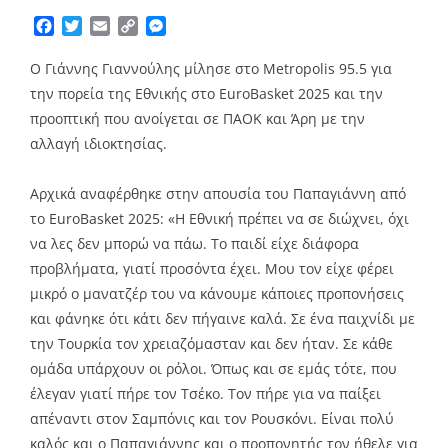
Facebook
Twitter
Email
Copy
Messenger
Link
Ο Γιάννης Γιαννούλης μίλησε στο Metropolis 95.5 για
την πορεία της Εθνικής στο EuroBasket 2025 και την
προοπτική που ανοίγεται σε ΠΑΟΚ και Άρη με την
αλλαγή ιδιοκτησίας.
Αρχικά αναφέρθηκε στην απουσία του Παπαγιάννη από
το EuroBasket 2025: «Η Εθνική πρέπει να σε διώχνει, όχι
να λες δεν μπορώ να πάω. Το παιδί είχε διάφορα
προβλήματα, γιατί προσόντα έχει. Μου τον είχε φέρει
μικρό ο μανατζέρ του να κάνουμε κάποιες προπονήσεις
και φάνηκε ότι κάτι δεν πήγαινε καλά. Σε ένα παιχνίδι με
την Τουρκία τον χρειαζόμασταν και δεν ήταν. Σε κάθε
ομάδα υπάρχουν οι ρόλοι. Όπως και σε εμάς τότε, που
έλεγαν γιατί πήρε τον Τσέκο. Τον πήρε για να παίξει
απέναντι στον Σαμπόνις και τον Ρουσκόνι. Είναι πολύ
καλός και ο Παπαγιάννης και ο προπονητής τον ήθελε για