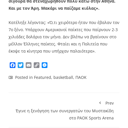
σίγουρα θα στεναχωρηθούν πολύ κάτω στην Αθήνα.
Και με τον Άρη. Μακάρι να παίζαμε κιόλας».
Κατέληξε λέγοντας: «Ό,τι χειρότερο ήταν που έβαλαν τον
7ο ξένο. Υπάρχουν Αμερικανοί παίκτες που παίρνουν 2-3
χιλιάδες δολάρια τον μήνα. Δεν βλέπω να βγαίνουν στο
μέλλον Έλληνες παίκτες. Φταίει και η Πολιτεία που
έκοψε τα κίνητρα που υπήρχαν παλαιότερα».
Facebook
Twitter
Email
Copy
Messenger
Link
Posted in
Featured
,
basketball
,
ΠΑΟΚ
Prev
Έγινε η ξενάγηση των συνεργατών του Μυστακίδη
στο PAOK Sports Arena