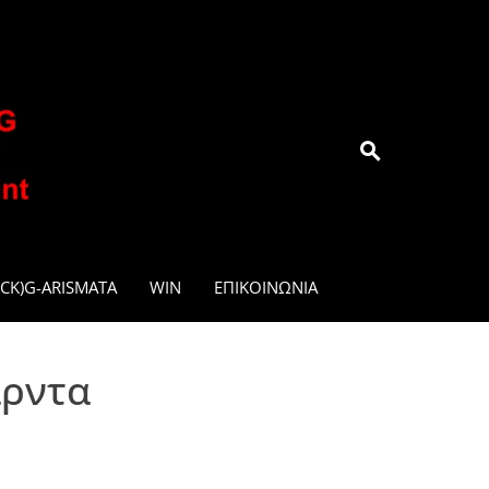
.GR
CK)G-ARISMATA
WIN
ΕΠΙΚΟΙΝΩΝΊΑ
άρντα