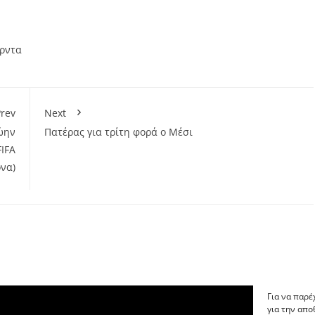
ρντα
rev
Next
ώην
Πατέρας για τρίτη φορά ο Μέσι
FIFA
όνα)
Για να παρέ
για την απ