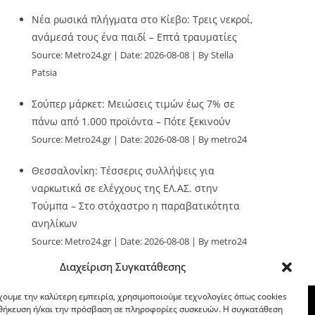
Νέα ρωσικά πλήγματα στο Κίεβο: Τρεις νεκροί,
ανάμεσά τους ένα παιδί – Επτά τραυματίες
Source:
Metro24.gr
Date: 2026-08-08
By Stella
Patsia
Σούπερ μάρκετ: Μειώσεις τιμών έως 7% σε
πάνω από 1.000 προϊόντα – Πότε ξεκινούν
Source:
Metro24.gr
Date: 2026-08-08
By metro24
Θεσσαλονίκη: Τέσσερις συλλήψεις για
ναρκωτικά σε ελέγχους της ΕΛ.ΑΣ. στην
Τούμπα – Στο στόχαστρο η παραβατικότητα
ανηλίκων
Source:
Metro24.gr
Date: 2026-08-08
By metro24
Διαχείριση Συγκατάθεσης
χουμε την καλύτερη εμπειρία, χρησιμοποιούμε τεχνολογίες όπως cookies
οθήκευση ή/και την πρόσβαση σε πληροφορίες συσκευών. Η συγκατάθεση