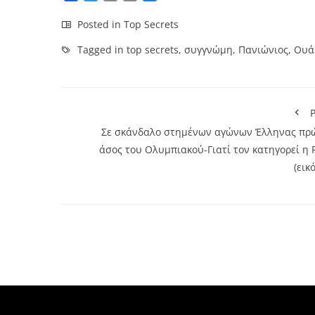
Link
Posted in
Top Secrets
Tagged in
top secrets
,
συγγνώμη
,
Πανιώνιος
,
Ουά
P
Σε σκάνδαλο στημένων αγώνων Έλληνας πρ
άσος του Ολυμπιακού-Γιατί τον κατηγορεί η 
(εικ