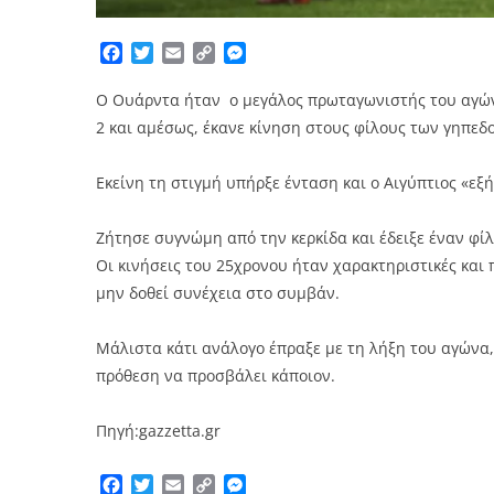
Facebook
Twitter
Email
Copy
Messenger
Link
Ο Ουάρντα ήταν ο μεγάλος πρωταγωνιστής του αγώνα 
2 και αμέσως, έκανε κίνηση στους φίλους των γηπε
Εκείνη τη στιγμή υπήρξε ένταση και ο Αιγύπτιος «εξή
Ζήτησε συγνώμη από την κερκίδα και έδειξε έναν φί
Οι κινήσεις του 25χρονου ήταν χαρακτηριστικές και 
μην δοθεί συνέχεια στο συμβάν.
Μάλιστα κάτι ανάλογο έπραξε με τη λήξη του αγώνα, 
πρόθεση να προσβάλει κάποιον.
Πηγή:gazzetta.gr
Facebook
Twitter
Email
Copy
Messenger